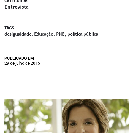
CATEGORIAS
Entrevista
TAGS
,
,
,
desigualdade
Educação
PNE
política pública
PUBLICADO EM
29 de julho de 2015