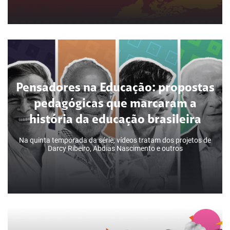
Educação decolonial: confira
Pensadores na Educação: propostas
possibilidades de abordagem em 12
pedagógicas que marcaram a
disciplinas
história da educação brasileira
Na quinta temporada da série, vídeos tratam dos projetos de
Darcy Ribeiro, Abdias Nascimento e outros