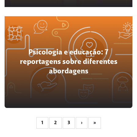
Paulo Freire 100 anos
Psicologia e educação: 7
reportagens sobre diferentes
abordagens
1
2
3
›
»