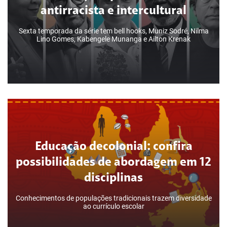
Língua Portuguesa | Literatura
antirracista e intercultural
Sexta temporada da série tem bell hooks, Muniz Sodré, Nilma
Lino Gomes, Kabengele Munanga e Ailton Krenak
Pensadores na Educação:
Educação decolonial: confira
contribuições para um ensino
possibilidades de abordagem em 12
antirracista e intercultural
disciplinas
Conhecimentos de populações tradicionais trazem diversidade
ao currículo escolar