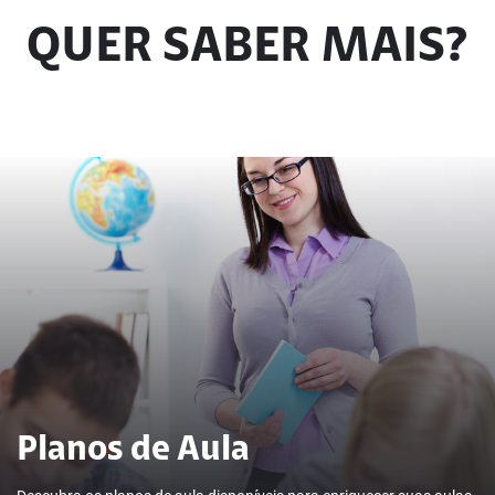
Psicologia e educação: 7
QUER SABER MAIS?
reportagens sobre diferentes
abordagens
Planos de Aula