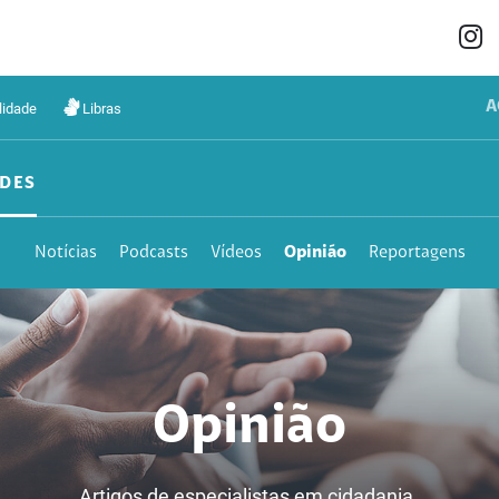
A
lidade
Libras
DES
Notícias
Podcasts
Vídeos
Opinião
Reportagens
Opinião
Artigos de especialistas em cidadania.