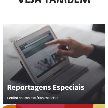
VEJA TAMBÉM
Usada de forma consciente contribui para o desenvolvimento e
crescimento social
Reportagens Especiais
Confira nossas matérias especiais.