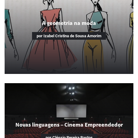
dos educadores na vida de Sarah
Duarte
A geometria na moda
Audiodrama conta história da menina que é hoje professora
por incentivo e amor de ex-docentes
por Izabel Cristina de Sousa Amorim
A geometria na moda
Utilizamos a matemática para fazer um desfile na escola
Novas linguagens – Cinema Empreendedor
por Cléssio Pereira Bastos