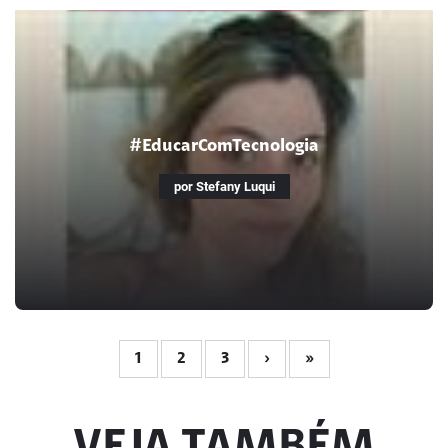
A tecnologia e Cecília
A aluna sem motivação nenhuma na vida, encontra alegria nos
livros
#EducarComTecnologia
por Stefany Luqui
1
2
3
›
»
#EducarComTecnologia