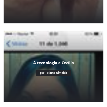
A alfabetização auxiliada com as
tecnologias
Melhorar a qualidade da educação de alunos com diversas
A tecnologia e Cecília
dificuldades
por Tatiana Almeida