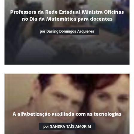
Eu e as letras
Professora da Rede Estadual Ministra Oficinas
Como entrei no mundo da leitura
no Dia da Matemática para docentes
por Darling Domingos Arquieres
Professora da Rede Estadual
Ministra Oficinas no Dia da
Matemática para docentes
A alfabetização auxiliada com as tecnologias
No Rio de Janeiro, ações de formação comemoram data
por SANDRA TAÍS AMORIM