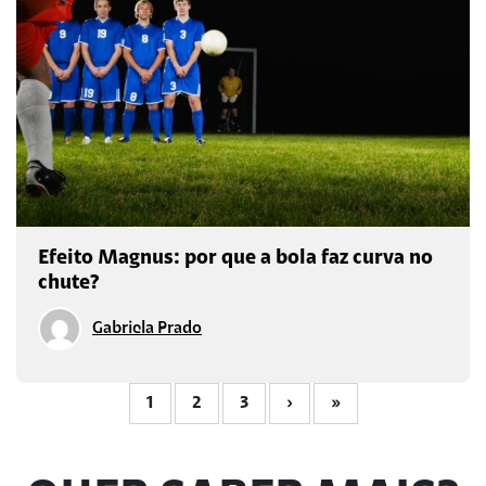
Efeito Magnus: por que a bola faz curva no
chute?
Gabriela Prado
1
2
3
›
»