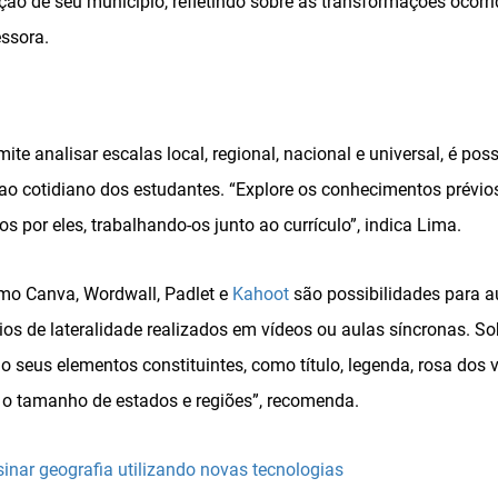
ção de seu município, refletindo sobre as transformações ocorr
essora.
te analisar escalas local, regional, nacional e universal, é poss
 ao cotidiano dos estudantes. “Explore os conhecimentos prévio
s por eles, trabalhando-os junto ao currículo”, indica Lima.
omo Canva, Wordwall, Padlet e
Kahoot
são possibilidades para a
ios de lateralidade realizados em vídeos ou aulas síncronas. S
o seus elementos constituintes, como título, legenda, rosa dos v
o tamanho de estados e regiões”, recomenda.
sinar geografia utilizando novas tecnologias