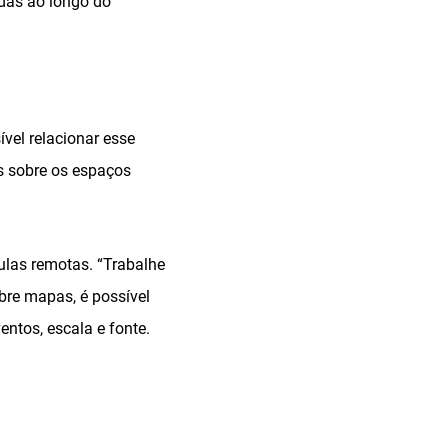
idas ao longo do
ível relacionar esse
s sobre os espaços
ulas remotas. “Trabalhe
obre mapas, é possível
entos, escala e fonte.