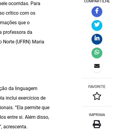
COMPARTILHE
ele ocorridas. Para
so crítico com os
ormações que o
a professora da
o Norte (UFRN) Maria
FAVORITE
ução da linguagem
a inclui exercícios de
ionais. “Ela permite que
IMPRIMA
os entre si. Além disso,
”, acrescenta.