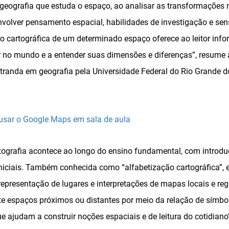
 geografia que estuda o espaço, ao analisar as transformações n
nvolver pensamento espacial, habilidades de investigação e sen
ão cartográfica de um determinado espaço oferece ao leitor inf
zar no mundo e a entender suas dimensões e diferenças”, resume 
randa em geografia pela Universidade Federal do Rio Grande d
 usar o Google Maps em sala de aula
ografia acontece ao longo do ensino fundamental, com introd
niciais. Também conhecida como “alfabetização cartográfica”, el
 representação de lugares e interpretações de mapas locais e reg
rete espaços próximos ou distantes por meio da relação de símbol
e ajudam a construir noções espaciais e de leitura do cotidiano