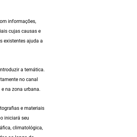
 com informações,
iais cujas causas e
s existentes ajuda a
ntroduzir a temática.
uitamente no canal
l e na zona urbana.
tografias e materiais
o iniciará seu
fica, climatológica,