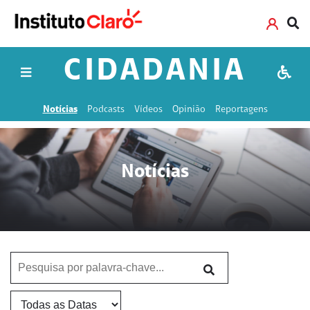
CIDADANIA
Notícias
Podcasts
Vídeos
Opinião
Reportagens
Notícias