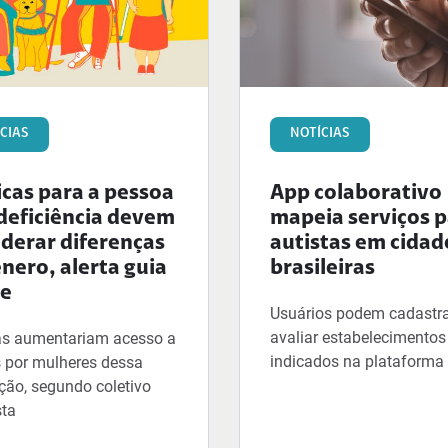
CIAS
NOTÍCIAS
icas para a pessoa
App colaborativo
deficiência devem
mapeia serviços 
iderar diferenças
autistas em cidad
nero, alerta guia
brasileiras
ne
Usuários podem cadastra
avaliar estabelecimentos
s aumentariam acesso a
indicados na plataforma
s por mulheres dessa
ção, segundo coletivo
sta