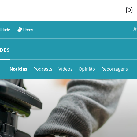
A
lidade
Libras
DES
Notícias
Podcasts
Vídeos
Opinião
Reportagens