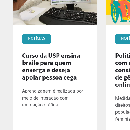
NOTÍCIAS
NOTÍ
Curso da USP ensina
Polít
braile para quem
com 
enxerga e deseja
cons
apoiar pessoa cega
de gê
onli
Aprendizagem é realizada por
meio de interação com
Medida
animação gráfica
direito
popula
femini