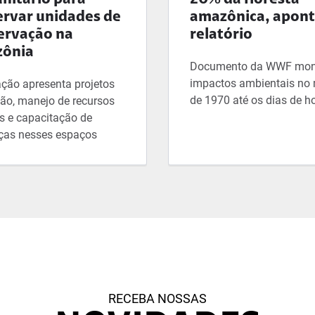
nitário para
20% da floresta
ervar unidades de
amazônica, apon
ervação na
relatório
ônia
Documento da WWF mon
impactos ambientais no
ação apresenta projetos
de 1970 até os dias de h
tão, manejo de recursos
s e capacitação de
nças nesses espaços
RECEBA NOSSAS