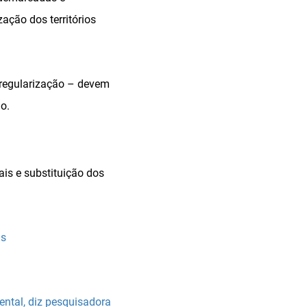
ação dos territórios
 regularização – devem
o.
is e substituição dos
as
iental, diz pesquisadora