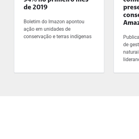
54% no primeiro mês
comu
de 2019
pres
cons
Boletim do Imazon apontou
Amaz
ação em unidades de
conservação e terras indígenas
Public
de ges
naturai
lidera