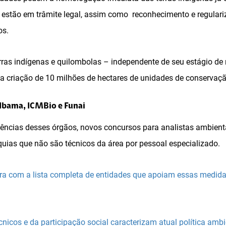
estão em trâmite legal, assim como reconhecimento e regulariz
os.
erras indígenas e quilombolas – independente de seu estágio de
, a criação de 10 milhões de hectares de unidades de conservaçã
 Ibama, ICMBio e Funai
ências desses órgãos, novos concursos para analistas ambienta
quias que não são técnicos da área por pessoal especializado.
egra com a lista completa de entidades que apoiam essas medid
écnicos e da participação social caracterizam atual política amb