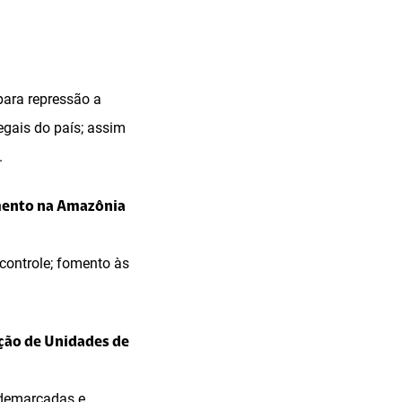
para repressão a
gais do país; assim
.
mento na Amazônia
controle; fomento às
eção de Unidades de
 demarcadas e