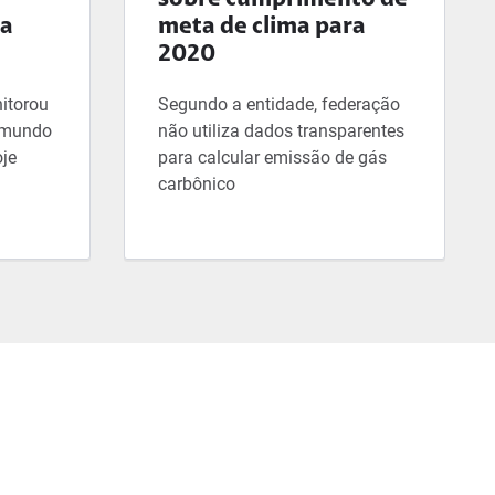
sobre cumprimento de
ta
meta de clima para
2020
itorou
Segundo a entidade, federação
 mundo
não utiliza dados transparentes
oje
para calcular emissão de gás
carbônico