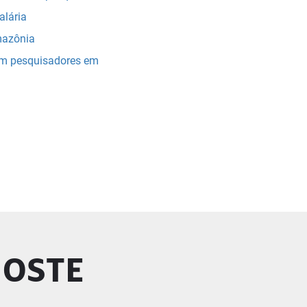
alária
mazônia
em pesquisadores em
GOSTE