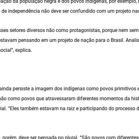
ipação da população negra e dos povos indígenas, por exemplo,
 de independência não deve ser confundido com um projeto naci
sses setores diversos não como protagonistas, porque nem sem
stavam pensando em um projeto de nação para o Brasil. Anali
ocial”, explica.
ainda persiste a imagem dos indígenas como povos primitivos 
ão como povos que atravessaram diferentes momentos da histó
cial. “Eles também estavam na raiz e participando do processo d
, porém, deve ser pensada no plural. “São povos com diferentes