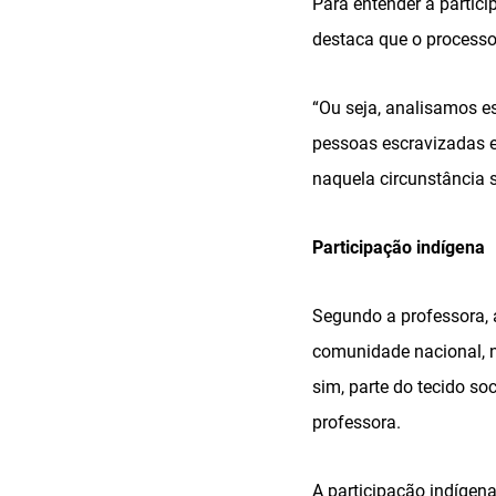
Para entender a partic
destaca que o processo
“Ou seja, analisamos e
pessoas escravizadas e
naquela circunstância s
Participação indígena
Segundo a professora, 
comunidade nacional, n
sim, parte do tecido so
professora.
A participação indígena