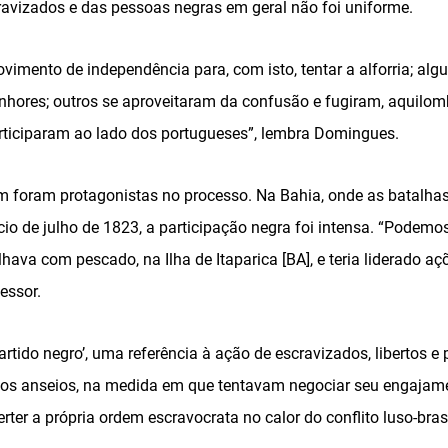
vizados e das pessoas negras em geral não foi uniforme.
imento de independência para, com isto, tentar a alforria; alg
nhores; outros se aproveitaram da confusão e fugiram, aquilom
rticiparam ao lado dos portugueses”, lembra Domingues.
foram protagonistas no processo. Na Bahia, onde as batalhas
cio de julho de 1823, a participação negra foi intensa. “Podemos
hava com pescado, na Ilha de Itaparica [BA], e teria liderado aç
fessor.
artido negro’, uma referência à ação de escravizados, libertos e p
ios anseios, na medida em que tentavam negociar seu engaja
ter a própria ordem escravocrata no calor do conflito luso-brasi