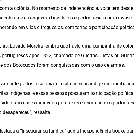
o com a colônia. No momento da independência, você tem desde
 colônia e enxergavam brasileiros e portugueses como invasore
rando em vilas e freguesias, com terras e participação política”
cias, Losada Moreira lembra que havia uma campanha de coloni
os portugueses após 1822, chamada de Guerras Justas ou Guerra
e dos Botocudos foram conquistadas com o uso de armas.
vam integrados à colônia, ela cita as vilas indígenas pombalina
vilas indígenas, e essas pessoas possuíam participação polític
onsideraram esses indígenas porque receberam nomes portugue
 desapareceu”, ressalta.
 destaca a “insegurança jurídica” que a independência trouxe pa