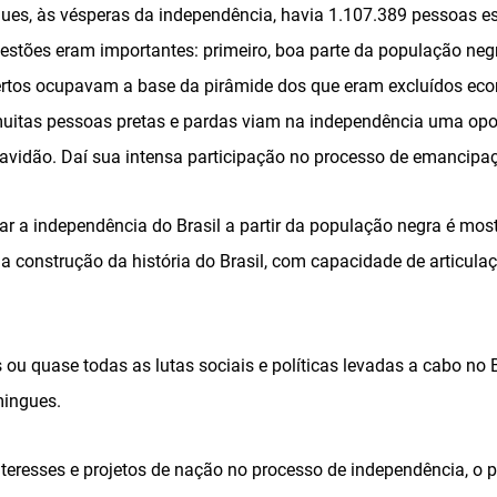
s, às vésperas da independência, havia 1.107.389 pessoas esc
uestões eram importantes: primeiro, boa parte da população negr
ibertos ocupavam a base da pirâmide dos que eram excluídos ec
muitas pessoas pretas e pardas viam na independência uma opo
ravidão. Daí sua intensa participação no processo de emancipaçã
ar a independência do Brasil a partir da população negra é mo
na construção da história do Brasil, com capacidade de articula
s ou quase todas as lutas sociais e políticas levadas a cabo no 
mingues.
nteresses e projetos de nação no processo de independência, o 