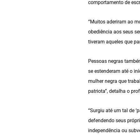
comportamento de escra
“Muitos aderiram ao mov
obediência aos seus se
tiveram aqueles que pa
Pessoas negras também 
se estenderam até o iní
mulher negra que trabal
patriota”, detalha o pro
“Surgiu até um tal de ‘p
defendendo seus própr
independência ou subver