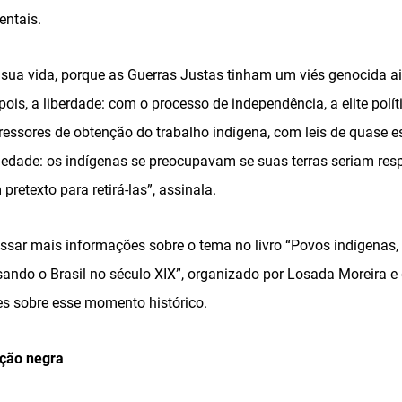
entais.
à sua vida, porque as Guerras Justas tinham um viés genocida a
pois, a liberdade: com o processo de independência, a elite polí
ressores de obtenção do trabalho indígena, com leis de quase es
riedade: os indígenas se preocupavam se suas terras seriam res
retexto para retirá-las”, assinala.
sar mais informações sobre o tema no livro “Povos indígenas,
sando o Brasil no século XIX”, organizado por Losada Moreira e
es sobre esse momento histórico.
ação negra