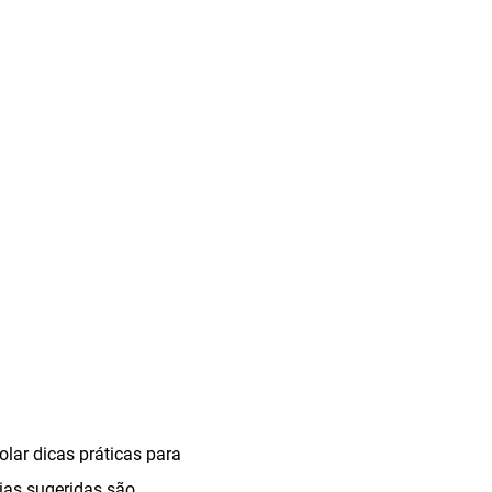
lar dicas práticas para
gias sugeridas são