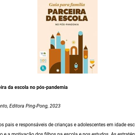
eira da escola no pós-pandemia
nto, Editora Ping-Pong, 2023
s pais e responsáveis de crianças e adolescentes em idade esco
o e a motivação dos filhos na escola e nos estudos. As estraté