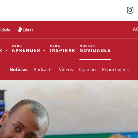
A
lidade
Libras
PARA
PARA
NOSSAS
R
APRENDER
INSPIRAR
NOVIDADES
Notícias
Podcasts
Vídeos
Opinião
Reportagens