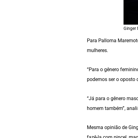
Ginger 
Para Palloma Maremoto,
mulheres.
“Para o gênero feminin
podemos ser o oposto d
“Já para o gênero mascu
homem também”, anali
Mesma opinião de Ginge
fazê-la com pincel, ma