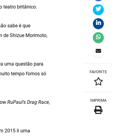
 teatro britânico.
não sabe é que
m de Shizue Morimoto,
era uma questão para
FAVORITE
 muito tempo fomos só
IMPRIMA
show
RuPaul’s Drag Race
,
em 2015 li uma