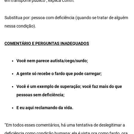
em transporte público”, explica Contri.
Substitua por: pessoa com deficiência (quando se tratar de alguém
nessa condição).
COMENTÁRIO E PERGUNTAS INADEQUADOS
Você nem parece autista/cego/surdo;
A gente só recebe o fardo que pode carregar;
Você é um exemplo de superação; você faz mais do que
pessoas sem deficiência;
E eu aqui reclamando da vida.
“Em todos esses comentários, há uma tentativa de deslegitimar a
deficiência como condição humana: ela é vista ora como fardo, ora