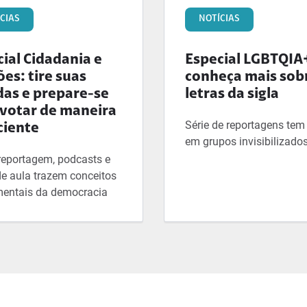
CIAS
NOTÍCIAS
ial Cidadania e
Especial LGBTQIA
ões: tire suas
conheça mais sob
das e prepare-se
letras da sigla
 votar de maneira
Série de reportagens tem
ciente
em grupos invisibilizado
 reportagem, podcasts e
de aula trazem conceitos
entais da democracia