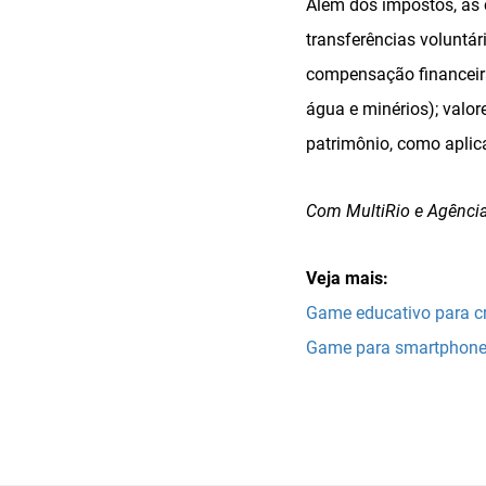
Além dos impostos, as 
transferências voluntár
compensação financeira 
água e minérios); valo
patrimônio, como aplica
Com MultiRio e Agênci
Veja mais:
Game educativo para cr
Game para smartphone