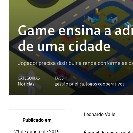
Game ensina a adm
de uma cidade
Jogador precisa distribuir a renda conforme as 
CATEGORIAS
TAGS
Notícias
gestão pública
,
jogos cooperativos
Leonardo Valle
Publicado em
21 de agosto de 2019
É papel do gestor públ