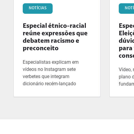
NOTÍCIAS
NOTÍ
Especial étnico-racial
Espec
reúne expressões que
Eleiç
debatem racismo e
dúvi
preconceito
para
cons
Especialistas explicam em
vídeos no Instagram sete
Vídeo,
verbetes que integram
plano 
dicionário recém-lançado
fundam