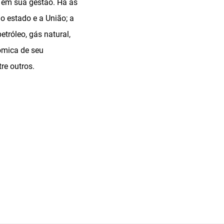
s em sua gestão. Há as
o estado e a União; a
tróleo, gás natural,
ômica de seu
re outros.