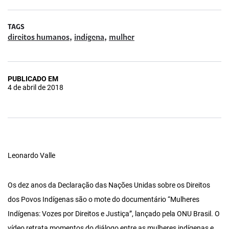
TAGS
,
,
direitos humanos
indígena
mulher
PUBLICADO EM
4 de abril de 2018
Leonardo Valle
Os dez anos da Declaração das Nações Unidas sobre os Direitos
dos Povos Indígenas são o mote do documentário “Mulheres
Indígenas: Vozes por Direitos e Justiça”, lançado pela ONU Brasil. O
vídeo retrata momentos do diálogo entre as mulheres indígenas e