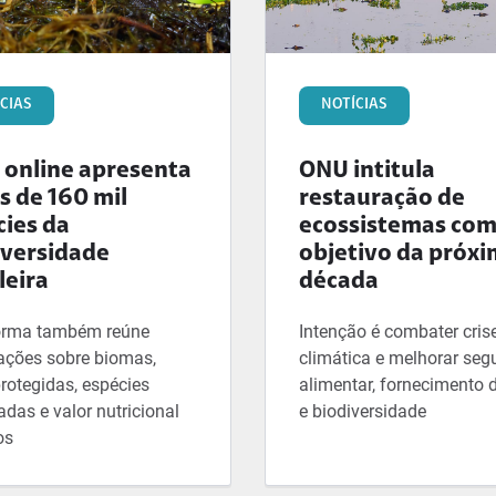
CIAS
NOTÍCIAS
 online apresenta
ONU intitula
s de 160 mil
restauração de
cies da
ecossistemas co
iversidade
objetivo da próx
leira
década
orma também reúne
Intenção é combater cris
ações sobre biomas,
climática e melhorar seg
rotegidas, espécies
alimentar, fornecimento 
das e valor nutricional
e biodiversidade
os