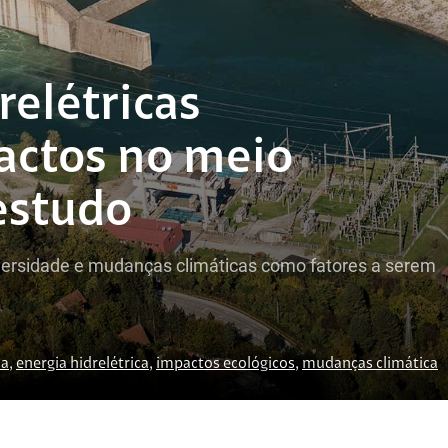
relétricas
actos no meio
estudo
ersidade e mudanças climáticas como fatores a serem
ia
,
energia hidrelétrica
,
impactos ecológicos
,
mudanças climática