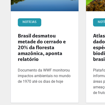
NOTÍCIAS
NOTÍ
Brasil desmatou
Atlas
metade do cerrado e
dado
20% da floresta
espé
amazônica, aponta
biod
relatório
brasi
Documento da WWF monitorou
Plataf
impactos ambientais no mundo
inform
de 1970 até os dias de hoje
áreas p
ameaça
de frut