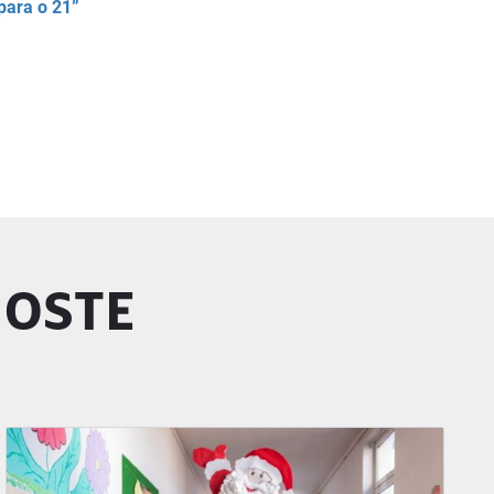
para o 21”
GOSTE