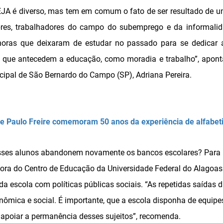
 EJA é diverso, mas tem em comum o fato de ser resultado de 
bres, trabalhadores do campo do subemprego e da informalid
oras que deixaram de estudar no passado para se dedicar a
que antecedem a educação, como moradia e trabalho”, aponta
cipal de São Bernardo do Campo (SP), Adriana Pereira.
de Paulo Freire comemoram 50 anos da experiência de alfabet
sses alunos abandonem novamente os bancos escolares? Para 
ssora do Centro de Educação da Universidade Federal do Alagoas
a escola com políticas públicas sociais. “As repetidas saídas 
nômica e social. É importante, que a escola disponha de equipes 
poiar a permanência desses sujeitos”, recomenda.