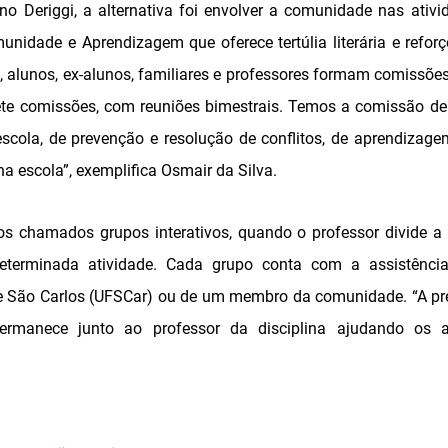
o Deriggi, a alternativa foi envolver a comunidade nas ativ
unidade e Aprendizagem que oferece tertúlia literária e refor
o, alunos, ex-alunos, familiares e professores formam comissõ
ete comissões, com reuniões bimestrais. Temos a comissão de 
escola, de prevenção e resolução de conflitos, de aprendizag
a escola”, exemplifica Osmair da Silva.
 os chamados grupos interativos, quando o professor divide a
terminada atividade. Cada grupo conta com a assistênci
de São Carlos (UFSCar) ou de um membro da comunidade. “A pr
ermanece junto ao professor da disciplina ajudando os