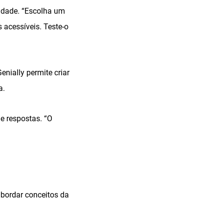
cidade. “Escolha um
 acessíveis. Teste-o
enially permite criar
a.
e respostas. “O
bordar conceitos da