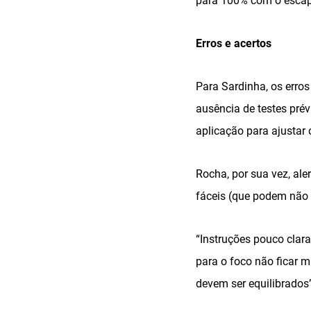
para 100% com o esca
Erros e acertos
Para Sardinha, os erro
ausência de testes pré
aplicação para ajustar 
Rocha, por sua vez, ale
fáceis (que podem não 
“Instruções pouco clar
para o foco não ficar 
devem ser equilibrados