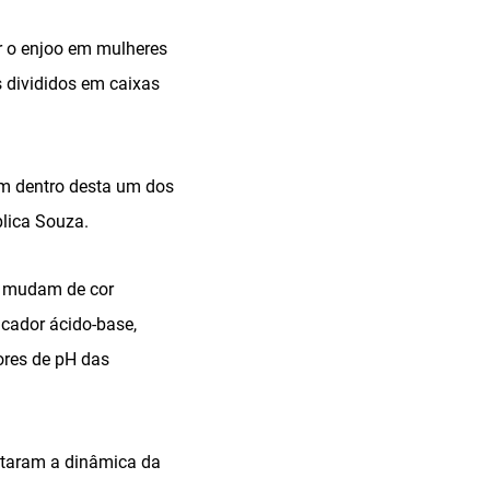
r o enjoo em mulheres
s divididos em caixas
m dentro desta um dos
plica Souza.
ue mudam de cor
icador ácido-base,
ores de pH das
ntaram a dinâmica da