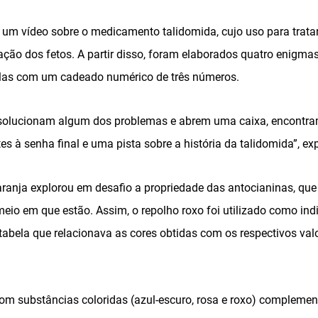
m um vídeo sobre o medicamento talidomida, cujo uso para trata
ação dos fetos. A partir disso, foram elaborados quatro enigma
elas com um cadeado numérico de três números.
solucionam algum dos problemas e abrem uma caixa, encontra
 à senha final e uma pista sobre a história da talidomida”, ex
laranja explorou em desafio a propriedade das antocianinas, q
io em que estão. Assim, o repolho roxo foi utilizado como ind
ela que relacionava as cores obtidas com os respectivos val
com substâncias coloridas (azul-escuro, rosa e roxo) compleme