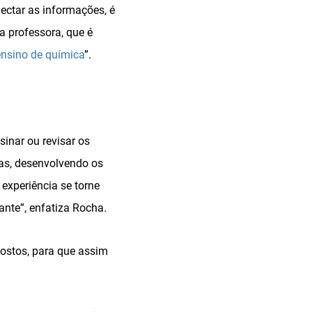
nectar as informações, é
a professora, que é
ensino de química
”.
inar ou revisar os
mas, desenvolvendo os
 experiência se torne
ante”, enfatiza Rocha.
postos, para que assim