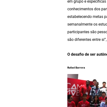
em grupo e específicas
conhecimentos dos part
estabelecendo metas pa
semanalmente os estuda
participantes são pess
são diferentes entre si”
O desafio de ser autô
Rafael Barrera