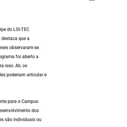
uipe do LSI-TEC
, destaca que a
meses observaram-se
rograma foi aberto a
 isso. Ali, os
les poderiam articular e
mente para o Campus
desenvolvimento dos
es são individuais ou