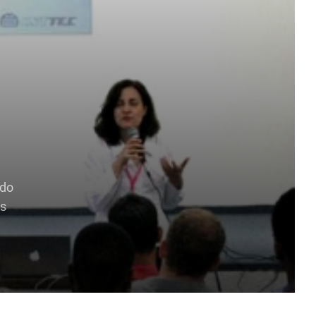
 do
os