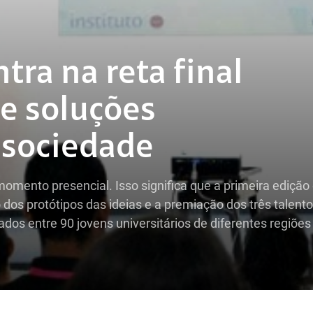
ra na reta final
e soluções
 sociedade
mento presencial. Isso significa que a primeira edição
os protótipos das ideias e a premiação dos três talent
s entre 90 jovens universitários de diferentes regiões