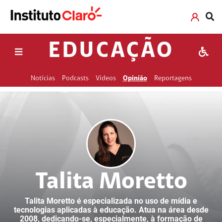
EDUCAÇÃO
Notícias
Podcasts
Vídeos
Opinião
Reportagens
Talita Moretto
Talita Moretto é especializada no uso de mídia e
tecnologias aplicadas à educação. Atua na área desde
2008, dedicando-se, especialmente, à formação de