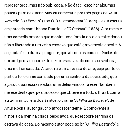
representada, mas não publicada. Não é fácil escolher algumas
poucas para destacar. Mas eu começaria por três peças de Artur
Azevedo: “
O Liberato”
(1881), “
O Escravocrata”
(1884) – esta escrita
em parceria com Urbano Duarte – e “
O Carioca”
(1886). A primeira é
uma comédia amarga que mostra uma família dividida entre dar ou
não a liberdade a um velho escravo que está gravemente doente. A
segunda é um drama pungente, que aborda as consequências de
um antigo relacionamento de um escravizado com sua senhora,
uma mulher casada. A terceira é uma revista de ano, cujo ponto de
partida foi o crime cometido por uma senhora da sociedade, que
açoitou duas escravizadas, uma delas vindo a falecer. Também
merece destaque, pelo sucesso que obteve em todo o Brasil, com a
atriz-mirim Julieta dos Santos, o drama “
A Filha da Escrava”
, de
Artur Rocha, autor gaúcho afrodescendente. É comovente a
história da menina criada pelos avós, que descobre ser filha da
escrava da casa. Do mesmo autor pode-se ler “
O Filho Bastardo”
e