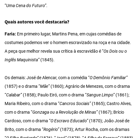
“
Uma Cena do Futuro”
.
Quais autores você destacaria?
Faria:
Em primeiro lugar, Martins Pena, em cujas comédias de
costumes podemos ver o homem escravizado na roça e na cidade.
A peça que melhor revela sua crítica à escravidão é “
Os Dois ou o
Inglês Maquinista”
(1845).
Os demais: José de Alencar, com a comédia “
O Demônio Familiar”
(1857) e o drama “
Mãe”
(1860); Agrário de Menezes, com o drama
“
Calabar”
(1858); Paulo Eiró, com o drama “
Sangue Limpo”
(1861);
Maria Ribeiro, com o drama “
Cancros Sociais”
(1865); Castro Alves,
com o drama “
Gonzaga ou a Revolução de Minas”
(1867); Brício
Cardoso, com o drama “
O Escravo Educado”
(1870); João José de
Brito, com o drama “
Rogério”
(1873); Artur Rocha, com os dramas