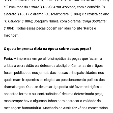
“
O Filho Bastardo”
(1876), “
José”
(1878), “
A Filha da Escrava”
(1883)
e “
Uma Cena do Futuro”
(1884); Artur Azevedo, com a comédia “
O
Liberato”
(1881), o drama “
O Escravocrata”
(1884) e a revista de ano
“
O Carioca”
(1886); Joaquim Nunes, com o drama “
Corja Opulenta”
(1884). Todas essas peças podem ser lidas no site “Raros e
Inéditos”.
O que a imprensa dizia na época sobre essas peças?
Faria:
A imprensa em geral foi simpática às peças que faziam a
crítica à escravidão e a defesa da abolição. Centenas de artigos
foram publicados nos jornais das nossas principais cidades, nos
quais eram frequentes os elogios ao posicionamento político dos
dramaturgos. O autor de um artigo podia até fazer restrições a
aspectos formais ou ‘conteudísticos’ de uma determinada peça,
mas sempre havia algumas linhas para destacar a validade da
mensagem humanitária. Machado de Assis fez vários comentários