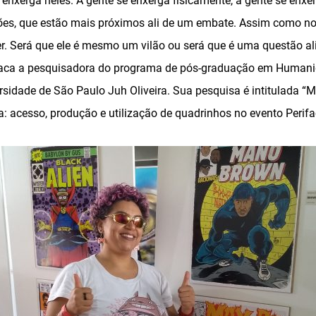
e enxerga neles. A gente se enxerga fisicamente, a gente se enx
ões, que estão mais próximos ali de um embate. Assim como no
r. Será que ele é mesmo um vilão ou será que é uma questão ali
taca a pesquisadora do programa de pós-graduação em Humanida
rsidade de São Paulo Juh Oliveira. Sua pesquisa é intitulada “
ica: acesso, produção e utilização de quadrinhos no evento Perifa