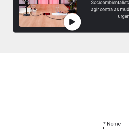
Socioambientalist
agir contra as mu
urgen
* Nome