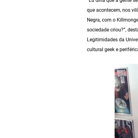
“Eu diria que a gente s
que acontecem, nos vil
Negra, com o Killmonge
sociedade criou?”, des
Legitimidades da Unive
cultural geek e perifér