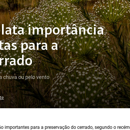
elata importância
as para a
rrado
a chuva ou pelo vento
te
o importantes para a preservação do cerrado, segundo o recé