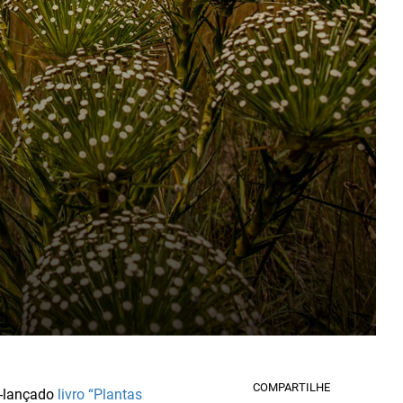
COMPARTILHE
m-lançado
livro “Plantas