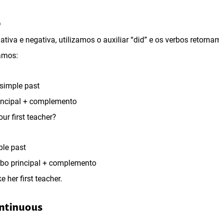
D
ativa e negativa, utilizamos o auxiliar “did” e os verbos retor
jamos:
 simple past
rincipal + complemento
ur first teacher?
ple past
erbo principal + complemento
e her first teacher.
ontinuous