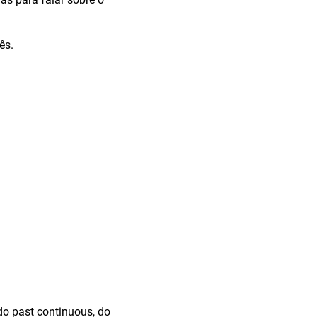
ês.
do past continuous, do