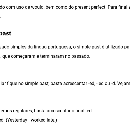
ado com uso de would, bem como do present perfect. Para finali
.
 past
ado simples da língua portuguesa, o simple past é utilizado pa
s, que começaram e terminaram no passado.
ar fique no simple past, basta acrescentar -ed, -ied ou -d. Veja
erbos regulares, basta acrescentar o final -ed.
. (Yesterday I worked late.)