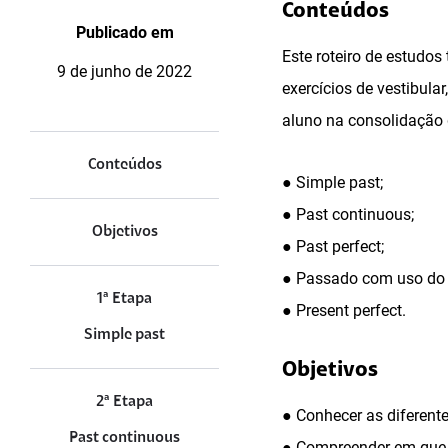
Conteúdos
Publicado em
Este roteiro de estudos
9 de junho de 2022
exercícios de vestibul
aluno na consolidação
Conteúdos
● Simple past;
● Past continuous;
Objetivos
● Past perfect;
● Passado com uso do 
1ª Etapa
● Present perfect.
Simple past
Objetivos
2ª Etapa
● Conhecer as diferent
Past continuous
● Compreender em que c