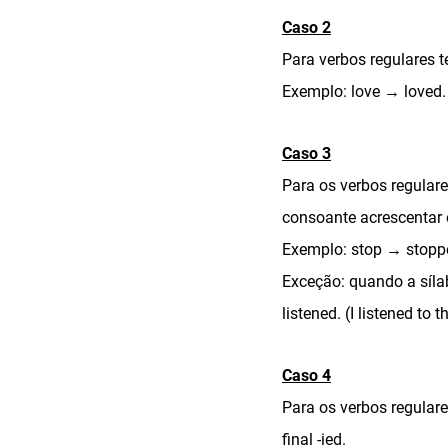
Caso 2
Para verbos regulares t
Exemplo: love → loved. 
Caso 3
Para os verbos regular
consoante acrescentar o
Exemplo: stop → stopped
Exceção: quando a síla
listened. (I listened to 
Caso 4
Para os verbos regular
final -ied.