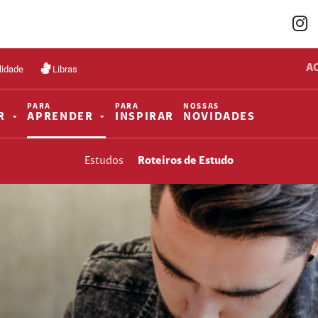
A
lidade
Libras
PARA
PARA
NOSSAS
R
APRENDER
INSPIRAR
NOVIDADES
Estudos
Roteiros de Estudo