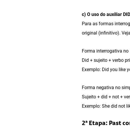
c) O uso do auxiliar DI
Para as formas interrog
original (infinitivo). Ve
Forma interrogativa no
Did + sujeito + verbo p
Exemplo: Did you like yo
Forma negativa no sim
Sujeito + did + not + v
Exemplo: She did not lik
2ª Etapa: Past c