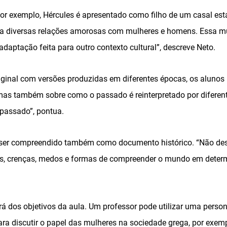
por exemplo, Hércules é apresentado como filho de um casal est
nha diversas relações amorosas com mulheres e homens. Essa 
daptação feita para outro contexto cultural”, descreve Neto.
iginal com versões produzidas em diferentes épocas, os aluno
 mas também sobre como o passado é reinterpretado por diferen
assado”, pontua.
e ser compreendido também como documento histórico. “Não de
res, crenças, medos e formas de compreender o mundo em deter
 dos objetivos da aula. Um professor pode utilizar uma pers
ra discutir o papel das mulheres na sociedade grega, por exemp