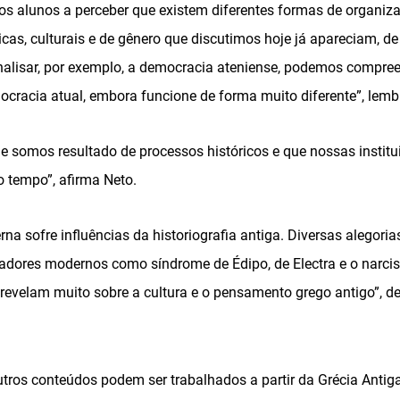
 os alunos a perceber que existem diferentes formas de organi
ticas, culturais e de gênero que discutimos hoje já apareciam, de
nalisar, por exemplo, a democracia ateniense, podemos compree
acia atual, embora funcione de forma muito diferente”, lemb
e somos resultado de processos históricos e que nossas instit
o tempo”, afirma Neto.
rna sofre influências da historiografia antiga. Diversas alegori
sadores modernos como síndrome de Édipo, de Electra e o narcis
 revelam muito sobre a cultura e o pensamento grego antigo”, d
tros conteúdos podem ser trabalhados a partir da Grécia Antiga