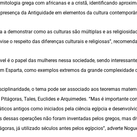
mitologia grega com africanas e a cristã, identificando aproxim
a presença da Antiguidade em elementos da cultura contemporân
da a demonstrar como as culturas são múltiplas e as religiosid
se o respeito das diferenças culturais e religiosas”, recomend
el é o papel das mulheres nessa sociedade, sendo interessant
em Esparta, como exemplos extremos da grande complexidade 
sciplinaridade, o tema pode ser associado aos teoremas matem
itágoras, Tales, Euclides e Arquimedes. “Mas é importante c
cos antigos como iniciados pela ciência egípcia e desenvolvid
dessas operações não foram inventadas pelos gregos, mas divu
oras, já utilizado séculos antes pelos egípcios”, adverte Nogu