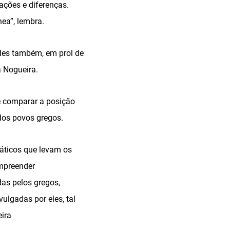
ações e diferenças.
ea”, lembra.
ades também, em prol de
a Nogueira.
e comparar a posição
dos povos gregos.
áticos que levam os
ompreender
as pelos gregos,
lgadas por eles, tal
eira