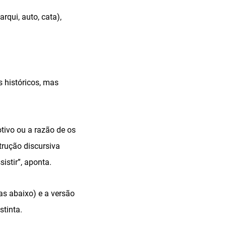
rqui, auto, cata),
s históricos, mas
tivo ou a razão de os
trução discursiva
istir”, aponta.
as abaixo) e a versão
stinta.