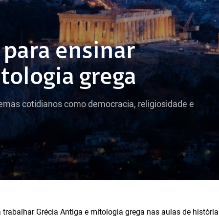
 para ensinar
tologia grega
emas cotidianos como democracia, religiosidade e
 trabalhar Grécia Antiga e mitologia grega nas aulas de histór