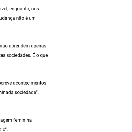
ável, enquanto, nos
mudança não é um
s não aprendem apenas
tes sociedades. É o que
screve acontecimentos
minada sociedade”,
onagem feminina
lo”.