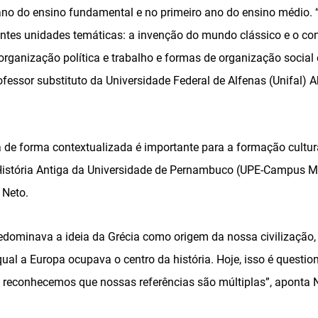
 ano do ensino fundamental e no primeiro ano do ensino médio. 
intes unidades temáticas: a invenção do mundo clássico e o co
organização política e trabalho e formas de organização social e 
ofessor substituto da Universidade Federal de Alfenas (Unifal) 
a de forma contextualizada é importante para a formação cultu
História Antiga da Universidade de Pernambuco (UPE-Campus M
 Neto.
redominava a ideia da Grécia como origem da nossa civilização,
qual a Europa ocupava o centro da história. Hoje, isso é quest
reconhecemos que nossas referências são múltiplas”, aponta 