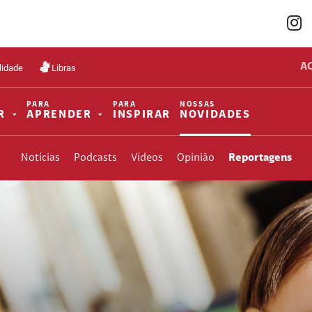
A
lidade
Libras
PARA
PARA
NOSSAS
R
APRENDER
INSPIRAR
NOVIDADES
Notícias
Podcasts
Vídeos
Opinião
Reportagens