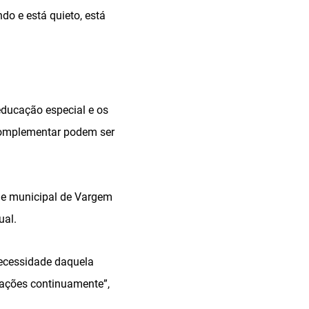
o e está quieto, está
ducação especial e os
complementar podem ser
de municipal de Vargem
ual.
necessidade daquela
rmações continuamente”,