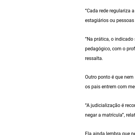
“Cada rede regulariza a
estagiários ou pessoas
“Na prática, o indicad
pedagógico, com o profi
ressalta.
Outro ponto é que nem s
os pais entrem com medi
“A judicialização é rec
negar a matrícula”, rel
Ela ainda lembra que n