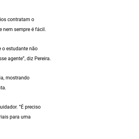
ios contratam o
e nem sempre é fácil.
e o estudante não
e agente”, diz Pereira.
ia, mostrando
ta.
idador. “É preciso
riais para uma