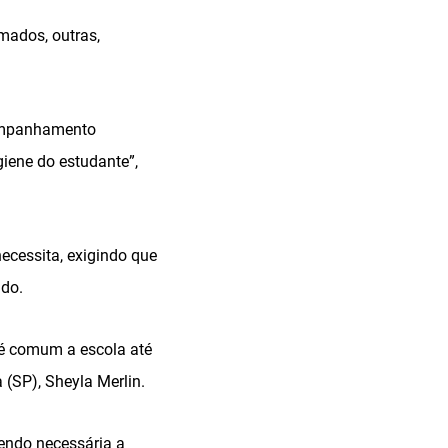
mados, outras,
acompanhamento
giene do estudante”,
ecessita, exigindo que
ido.
o é comum a escola até
 (SP), Sheyla Merlin.
sendo necessária a