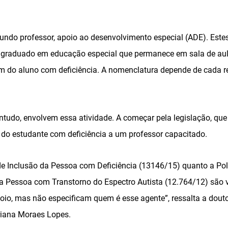
gundo professor, apoio ao desenvolvimento especial (ADE). Est
graduado em educação especial que permanece em sala de aula
m do aluno com deficiência. A nomenclatura depende de cada re
ntudo, envolvem essa atividade. A começar pela legislação, que
o do estudante com deficiência a um professor capacitado.
 de Inclusão da Pessoa com Deficiência (13146/15) quanto a Pol
da Pessoa com Transtorno do Espectro Autista (12.764/12) são v
poio, mas não especificam quem é esse agente”, ressalta a dou
riana Moraes Lopes.