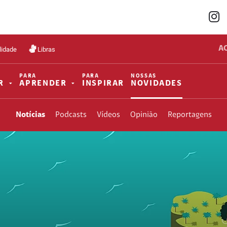
A
lidade
Libras
PARA
PARA
NOSSAS
R
APRENDER
INSPIRAR
NOVIDADES
Notícias
Podcasts
Vídeos
Opinião
Reportagens