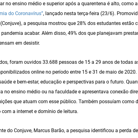
lar no ensino médio e superior após a quarentena é alto, como 
mia do Coronavírus”
, lançado nesta terça-feira (23/6). Promovi
(Conjuve), a pesquisa mostrou que 28% dos estudantes estão c
a pandemia acabar. Além disso, 49% dos que planejavam presta
ensam em desistir.
dos, foram ouvidos 33.688 pessoas de 15 a 29 anos de todas as 
ponibilizados online no período entre 15 e 31 de maio de 2020.
úde e bem-estar, educação e perspectivas para o futuro. Quanto
va no ensino médio ou na faculdade e apresentava conexão dire
ituições que atuam com esse público. Também possuíam como di
com a internet e domínio de leitura.
te do Conjuve, Marcus Barão, a pesquisa identificou a perda de