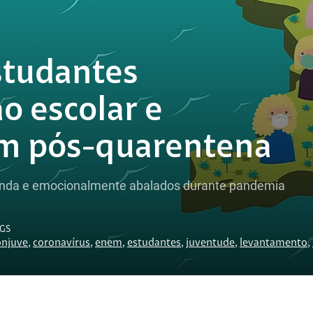
studantes
o escolar e
m pós-quarentena
enda e emocionalmente abalados durante pandemia
GS
onjuve
,
coronavírus
,
enem
,
estudantes
,
juventude
,
levantamento
,