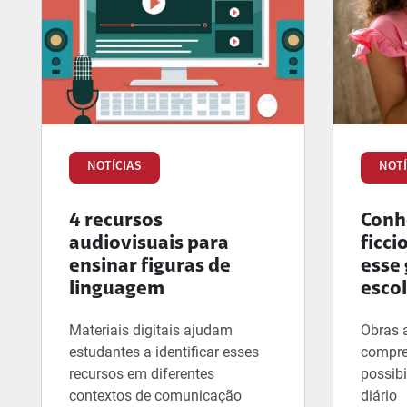
NOTÍCIAS
NOTÍ
4 recursos
Conhe
audiovisuais para
ficci
ensinar figuras de
esse 
linguagem
esco
Materiais digitais ajudam
Obras 
estudantes a identificar esses
compre
recursos em diferentes
possibi
contextos de comunicação
diário