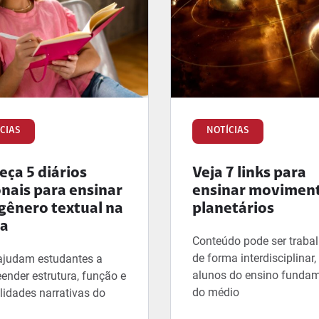
CIAS
NOTÍCIAS
ça 5 diários
Veja 7 links para
onais para ensinar
ensinar movimen
gênero textual na
planetários
la
Conteúdo pode ser traba
de forma interdisciplinar
ajudam estudantes a
alunos do ensino fundam
ender estrutura, função e
do médio
lidades narrativas do