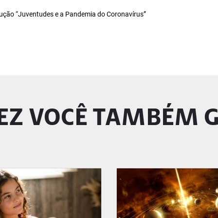
dução “Juventudes e a Pandemia do Coronavírus”
EZ VOCÊ TAMBÉM 