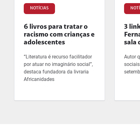
NOTÍCIAS
NOTÍ
6 livros para tratar o
3 lin
racismo com crianças e
Fern
adolescentes
sala 
“Literatura é recurso facilitador
Autor 
por atuar no imaginário social”,
sociai
destaca fundadora da livraria
setemb
Africanidades