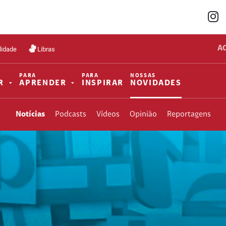
A
lidade
Libras
PARA
PARA
NOSSAS
R
APRENDER
INSPIRAR
NOVIDADES
Notícias
Podcasts
Vídeos
Opinião
Reportagens