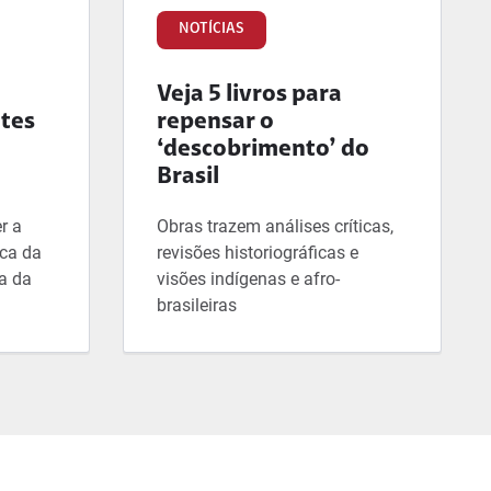
NOTÍCIAS
Veja 5 livros para
ntes
repensar o
‘descobrimento’ do
Brasil
r a
Obras trazem análises críticas,
ica da
revisões historiográficas e
a da
visões indígenas e afro-
brasileiras