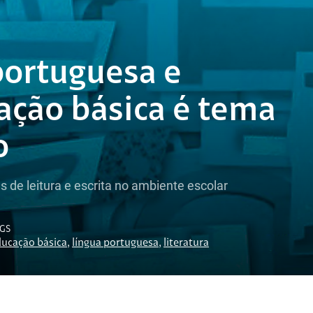
portuguesa e
cação básica é tema
o
s de leitura e escrita no ambiente escolar
GS
ucação básica
,
língua portuguesa
,
literatura