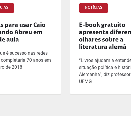
CIAS
NOTÍCIAS
ks para usar Caio
E-book gratuito
ando Abreu em
apresenta difere
de aula
olhares sobre a
literatura alemã
que é sucesso nas redes
s completaria 70 anos em
“Livros ajudam a entende
ro de 2018
situação política e histór
Alemanha”, diz professor
UFMG