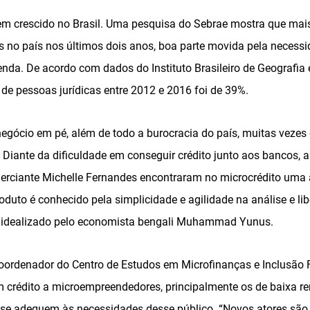
m crescido no Brasil. Uma pesquisa do Sebrae mostra que mais
no país nos últimos dois anos, boa parte movida pela necessida
nda. De acordo com dados do Instituto Brasileiro de Geografia e
 de pessoas jurídicas entre 2012 e 2016 foi de 39%.
egócio em pé, além de todo a burocracia do país, muitas veze
. Diante da dificuldade em conseguir crédito junto aos bancos,
erciante Michelle Fernandes encontraram no microcrédito uma al
duto é conhecido pela simplicidade e agilidade na análise e li
 idealizado pelo economista bengali Muhammad Yunus.
oordenador do Centro de Estudos em Microfinanças e Inclusão F
em crédito a microempreendedores, principalmente os de baixa r
e se adequem às necessidades desse público. “Novos atores são