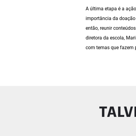
A última etapa é a açã
importância da doação 
então, reunir conteúdo
diretora da escola, Mar
com temas que fazem pa
TALV