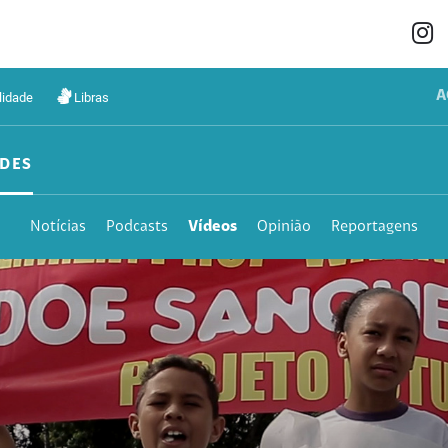
A
lidade
Libras
DES
Notícias
Podcasts
Vídeos
Opinião
Reportagens