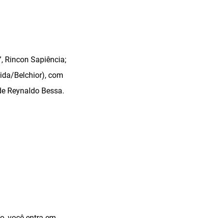
, Rincon Sapiência;
ida/Belchior), com
 de Reynaldo Bessa.
ão, você entra em