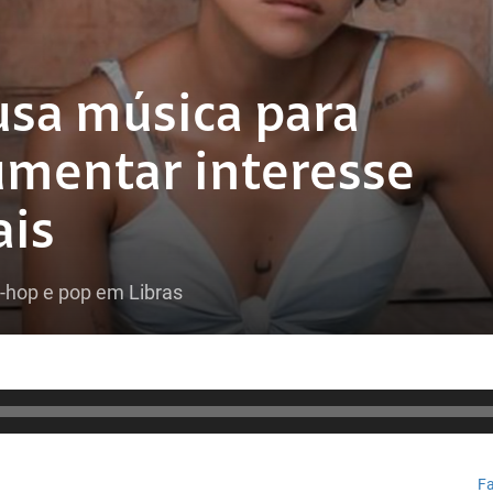
sa música para
aumentar interesse
ais
p-hop e pop em Libras
Fa