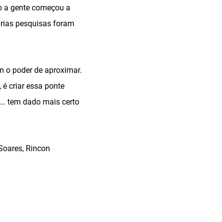
ão a gente começou a
várias pesquisas foram
m o poder de aproximar.
é criar essa ponte
to… tem dado mais certo
Soares, Rincon