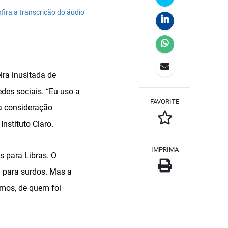
para
fira a transcrição do áudio
baixo
para
aumentar
ou
diminuir
o
volume.
ra inusitada de
edes sociais. “Eu uso a
FAVORITE
a consideração
Instituto Claro.
IMPRIMA
s para Libras. O
 para surdos. Mas a
amos, de quem foi