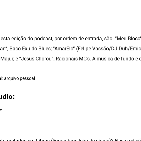
esta edição do podcast, por ordem de entrada, são: “Meu Bloco”
sman”, Baco Exu do Blues; “AmarElo” (Felipe Vassão/DJ Duh/Emic
e Majur; e “Jesus Chorou”, Racionais MC’s. A música de fundo é
l: arquivo pessoal
udio:
”
erpretadas em Libras (língua brasileira de sinais)? Nesta ediç