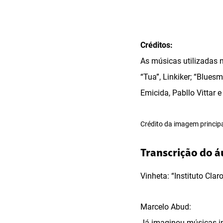
Créditos:
As músicas utilizadas n
“Tua”, Linkiker; “Blue
Emicida, Pabllo Vittar 
Crédito da imagem principa
Transcrição do á
Vinheta: “Instituto Claro
Marcelo Abud:
Já imaginou músicas int