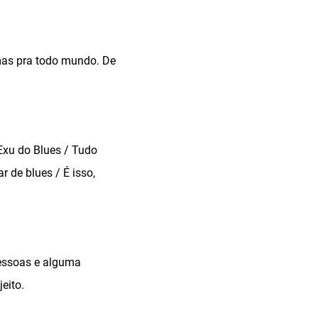
 mas pra todo mundo. De
 Exu do Blues / Tudo
 de blues / É isso,
essoas e alguma
eito.