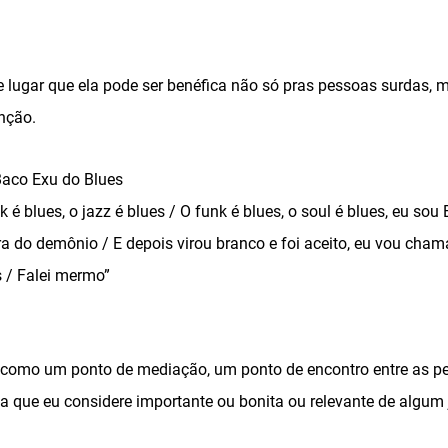
e lugar que ela pode ser benéfica não só pras pessoas surdas,
nção.
Baco Exu do Blues
 é blues, o jazz é blues / O funk é blues, o soul é blues, eu sou
a do demônio / E depois virou branco e foi aceito, eu vou chamar
s / Falei mermo”
 como um ponto de mediação, um ponto de encontro entre as p
 que eu considere importante ou bonita ou relevante de algum j