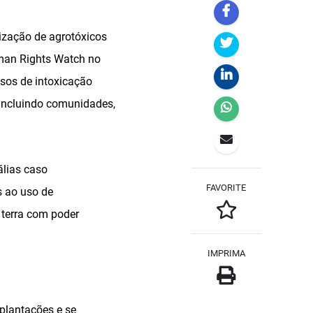
rização de agrotóxicos
uman Rights Watch no
asos de intoxicação
 incluindo comunidades,
álias caso
FAVORITE
s ao uso de
e terra com poder
IMPRIMA
plantações e se