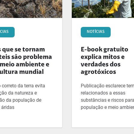
CIAS
NOTÍCIAS
s que se tornam
E-book gratuito
rteis são problema
explica mitos e
 meio ambiente e
verdades dos
cultura mundial
agrotóxicos
correto da terra evita
Publicação esclarece te
ção da natureza e
relacionados a essas
ão da população de
substâncias e riscos par
 áridas
população e meio ambie