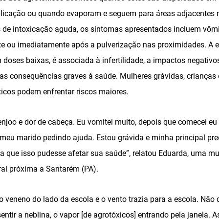
plicação ou quando evaporam e seguem para áreas adjacentes 
 de intoxicação aguda, os sintomas apresentados incluem vômi
te ou imediatamente após a pulverização nas proximidades. A e
doses baixas, é associada à infertilidade, a impactos negativ
tras consequências graves à saúde. Mulheres grávidas, crianças
xicos podem enfrentar riscos maiores.
enjoo e dor de cabeça. Eu vomitei muito, depois que comecei eu
 o meu marido pedindo ajuda. Estou grávida e minha principal 
da que isso pudesse afetar sua saúde”, relatou Eduarda, uma mu
al próxima a Santarém (PA).
 veneno do lado da escola e o vento trazia para a escola. Não 
ntir a neblina, o vapor [de agrotóxicos] entrando pela janela. A