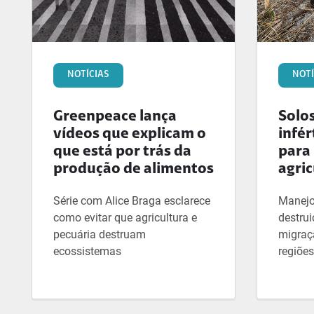
NOTÍCIAS
NOTÍ
Greenpeace lança
Solo
vídeos que explicam o
infé
que está por trás da
para
produção de alimentos
agri
Série com Alice Braga esclarece
Manejo 
como evitar que agricultura e
destrui
pecuária destruam
migraç
ecossistemas
regiões