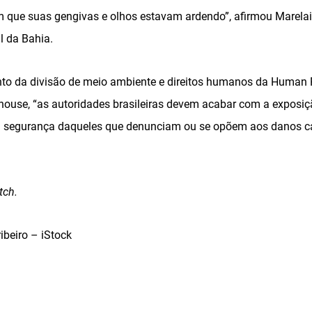
 que suas gengivas e olhos estavam ardendo”, afirmou Marela
l da Bahia.
nto da divisão de meio ambiente e direitos humanos da Human 
shouse, “as autoridades brasileiras devem acabar com a exposiç
 a segurança daqueles que denunciam ou se opõem aos danos c
tch.
ibeiro – iStock