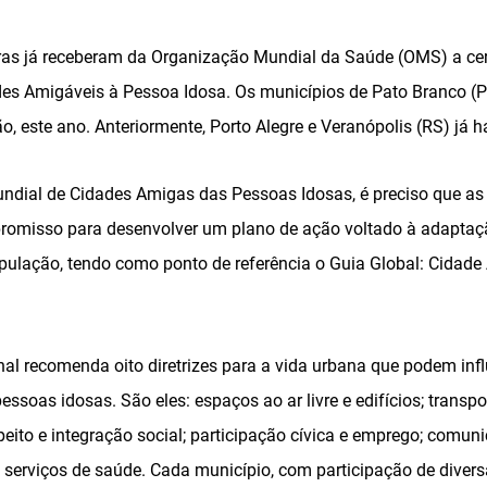
iras já receberam da Organização Mundial da Saúde (OMS) a cert
s Amigáveis à Pessoa Idosa. Os municípios de Pato Branco (PR
o, este ano. Anteriormente, Porto Alegre e Veranópolis (RS) já h
undial de Cidades Amigas das Pessoas Idosas, é preciso que as 
romisso para desenvolver um plano de ação voltado à adaptaç
ulação, tendo como ponto de referência o Guia Global: Cidade
onal recomenda oito diretrizes para a vida urbana que podem inf
essoas idosas. São eles: espaços ao ar livre e edifícios; transpo
speito e integração social; participação cívica e emprego; comun
serviços de saúde. Cada município, com participação de diversa