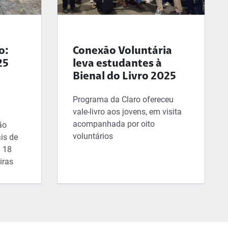
o:
Conexão Voluntária
25
leva estudantes à
Bienal do Livro 2025
Programa da Claro ofereceu
vale-livro aos jovens, em visita
acompanhada por oito
ão
voluntários
is de
m 18
iras