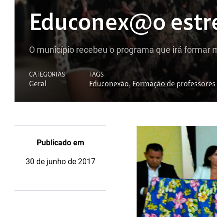
Educonex@o estre
O município recebeu o programa que irá formar m
CATEGORIAS
TAGS
Geral
Educonexão
,
Formação de professores
Publicado em
30 de junho de 2017