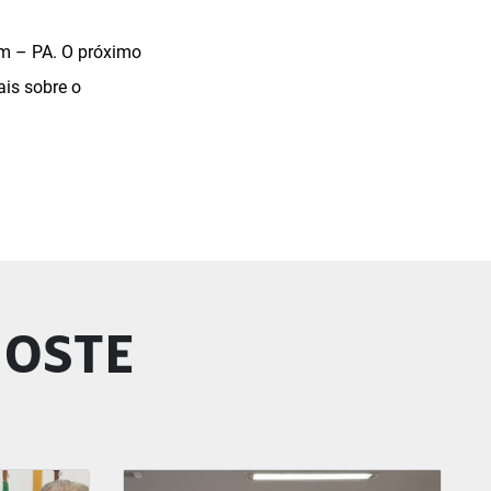
ém – PA. O próximo
is sobre o
GOSTE