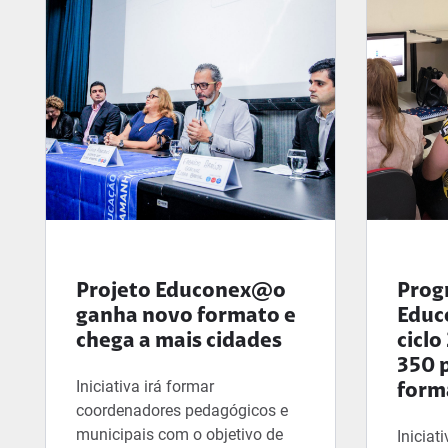
Educonexão
Projeto
Educonex@o
Prog
ganha novo formato e
Edu
chega a mais cidades
ciclo
350 
Iniciativa irá formar
form
coordenadores pedagógicos e
municipais com o objetivo de
Iniciat