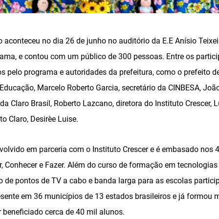
 aconteceu no dia 26 de junho no auditório da E.E Anísio Teixe
rama, e contou com um público de 300 pessoas. Entre os partic
os pelo programa e autoridades da prefeitura, como o prefeito 
e Educação, Marcelo Roberto Garcia, secretário da CINBESA, Jo
 da Claro Brasil, Roberto Lazcano, diretora do Instituto Crescer, 
to Claro, Desirèe Luise.
exão
volvido em parceria com o Instituto Crescer e é embasado nos 
r, Conhecer e Fazer. Além do curso de formação em tecnologias 
de pontos de TV a cabo e banda larga para as escolas particip
ão
sente em 36 municípios de 13 estados brasileiros e já formou 
r beneficiado cerca de 40 mil alunos.