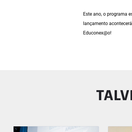
Este ano, o programa e
lançamento acontecerá
Educonex
Educonex@o
!
TALV