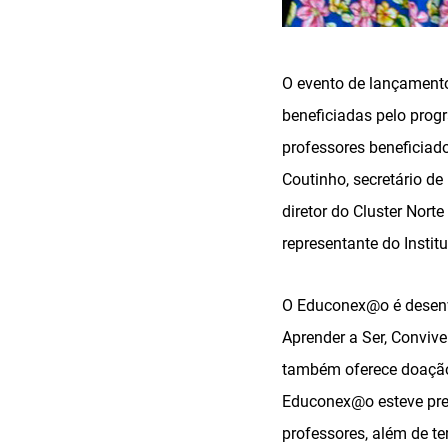
O evento de lançamento
beneficiadas pelo prog
professores beneficiad
Coutinho, secretário d
diretor do Cluster Norte
representante do Institu
Educon
O
Educonex@o
é desen
Aprender a Ser, Convive
também oferece doação 
Educonex
Educonex@o
esteve pre
professores, além de te