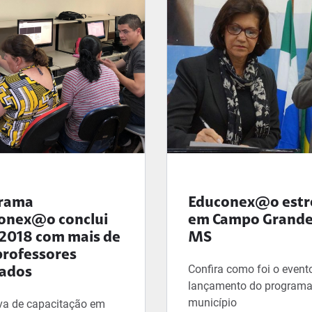
Edu
rama
Educonex@o
estr
Educonexão
conex@o
conclui
em Campo Grande
 2018 com mais de
MS
professores
Confira como foi o event
ados
lançamento do programa
município
iva de capacitação em