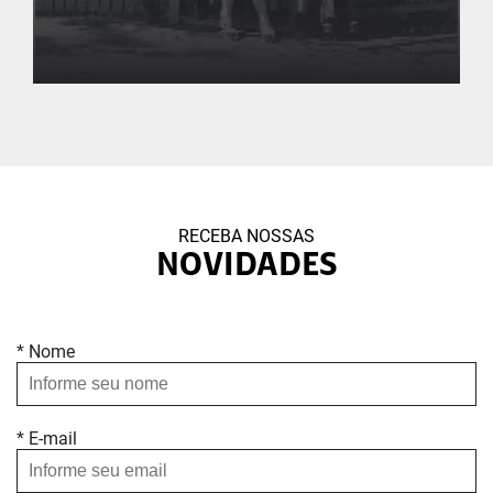
Dossiê Migrações
RECEBA NOSSAS
Nível de Ensino
NOVIDADES
Ensino Fundamental I
* Nome
* E-mail