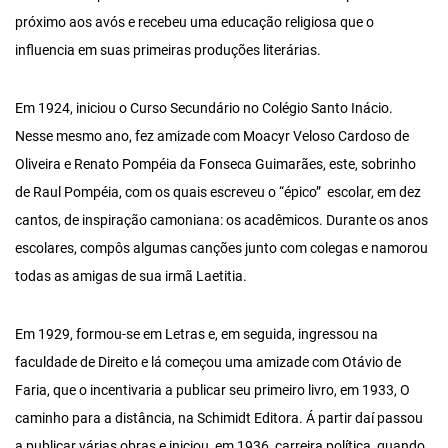
próximo aos avós e recebeu uma educação religiosa que o
influencia em suas primeiras produções literárias.
Em 1924, iniciou o Curso Secundário no Colégio Santo Inácio.
Nesse mesmo ano, fez amizade com Moacyr Veloso Cardoso de
Oliveira e Renato Pompéia da Fonseca Guimarães, este, sobrinho
de Raul Pompéia, com os quais escreveu o “épico” escolar, em dez
cantos, de inspiração camoniana: os acadêmicos. Durante os anos
escolares, compôs algumas canções junto com colegas e namorou
todas as amigas de sua irmã Laetitia.
Em 1929, formou-se em Letras e, em seguida, ingressou na
faculdade de Direito e lá começou uma amizade com Otávio de
Faria, que o incentivaria a publicar seu primeiro livro, em 1933, O
caminho para a distância, na Schimidt Editora. Á partir daí passou
a publicar várias obras e iniciou, em 1936, carreira política, quando