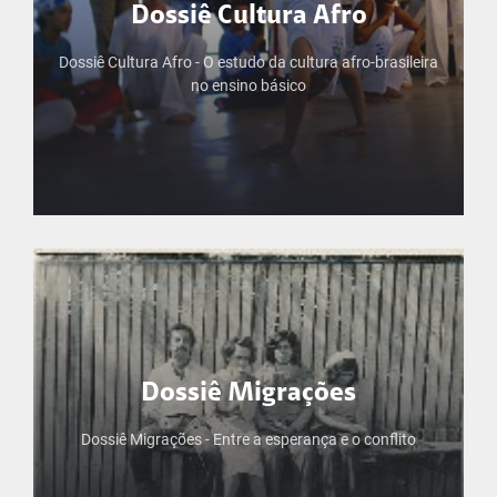
Nível de Ensino
Dossiê Cultura Afro
Ensino Fundamental I
Dossiê Cultura Afro - O estudo da cultura afro-brasileira
no ensino básico
Dossiê Cultura Afro
Nível de Ensino
Dossiê Migrações
Ensino Fundamental I
Dossiê Migrações - Entre a esperança e o conflito