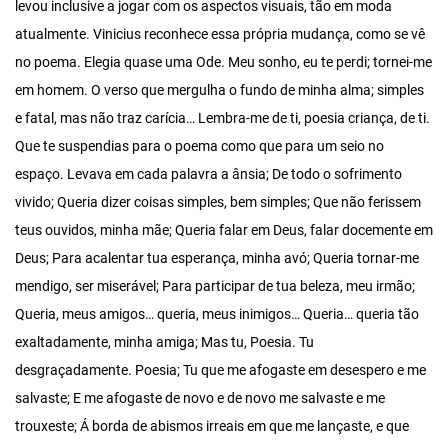
levou inclusive a jogar com os aspectos visuais, tão em moda
atualmente. Vinicius reconhece essa própria mudança, como se vê
no poema. Elegia quase uma Ode. Meu sonho, eu te perdi; tornei-me
em homem. O verso que mergulha o fundo de minha alma; simples
e fatal, mas não traz carícia… Lembra-me de ti, poesia criança, de ti.
Que te suspendias para o poema como que para um seio no
espaço. Levava em cada palavra a ânsia; De todo o sofrimento
vivido; Queria dizer coisas simples, bem simples; Que não ferissem
teus ouvidos, minha mãe; Queria falar em Deus, falar docemente em
Deus; Para acalentar tua esperança, minha avó; Queria tornar-me
mendigo, ser miserável; Para participar de tua beleza, meu irmão;
Queria, meus amigos… queria, meus inimigos… Queria… queria tão
exaltadamente, minha amiga; Mas tu, Poesia. Tu
desgraçadamente. Poesia; Tu que me afogaste em desespero e me
salvaste; E me afogaste de novo e de novo me salvaste e me
trouxeste; Á borda de abismos irreais em que me lançaste, e que