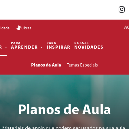
A
lidade
Libras
PARA
PARA
NOSSAS
R
APRENDER
INSPIRAR
NOVIDADES
Planos de Aula
Temas Especiais
Planos de Aula
Materiais de apoio que podem ser usados na sua aula.