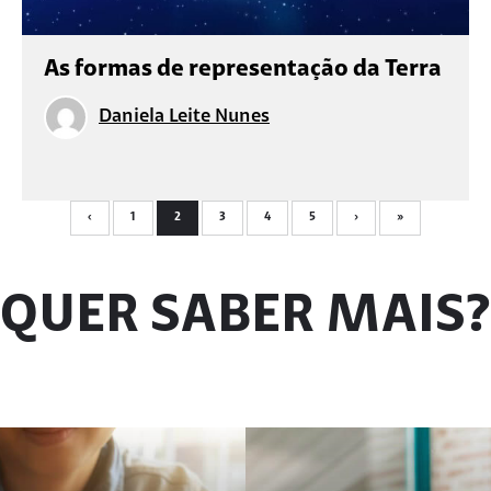
As formas de representação da Terra
Daniela Leite Nunes
‹
1
2
3
4
5
›
»
QUER SABER MAIS?