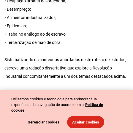
• Ocupação urbana desordenada;
• Desemprego;
• Alimentos industrializados;
• Epidemias;
• Trabalho análogo ao de escravo;
• Terceirização de mão de obra.
Sistematizando os conteúdos abordados neste roteiro de estudos,
escreva uma redação dissertativa que explore a Revolução
Industrial concomitantemente a um dos temas destacados acima.
8ª Etapa: Exercício de fixação – múltipla escolha
Utilizamos cookies e tecnologia para aprimorar sua
experiência de navegação de acordo com a
Política de
1) (Unesp) – “A superioridade da indústria inglesa, em 1840, não era
cookies
desafiada por qualquer futuro imaginável. E esta superioridade só
teria a ganhar se as matérias-primas e os gêneros alimentícios
Gerenciar cookies
Aceitar cookies
fossem baratos. Isto não era ilusão: a nação estava tão satisfeita