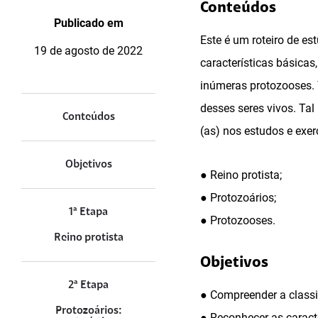
Conteúdos
Publicado em
Este é um roteiro de es
19 de agosto de 2022
características básicas
inúmeras protozooses. 
desses seres vivos. Tal
Conteúdos
(as) nos estudos e exe
Objetivos
● Reino protista;
● Protozoários;
1ª Etapa
● Protozooses.
Reino protista
Objetivos
2ª Etapa
● Compreender a classif
Protozoários:
● Reconhecer as caracte