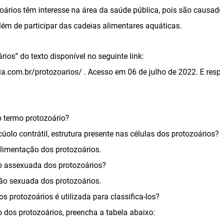
oários têm interesse na área da saúde pública, pois são causad
lém de participar das cadeias alimentares aquáticas.
rios” do texto disponível no seguinte link:
a.com.br/protozoarios/ . Acesso em 06 de julho de 2022. E res
o termo protozoário?
úolo contrátil, estrutura presente nas células dos protozoários?
limentação dos protozoários.
o assexuada dos protozoários?
ão sexuada dos protozoários.
os protozoários é utilizada para classifica-los?
o dos protozoários, preencha a tabela abaixo: