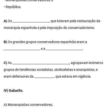
• Monarquistas conservadores; e
• República.
A)
Os _________________________, que lutavam pela restauração da
monarquia espanhola e pela imposição do conservadorismo.
B)
Os grandes grupos conservadores espanhóis eram a
_________________________ e a _________________________.
C)
As _______________________________________, agrupavam inúmeros
grupos de tendências socialistas, sindicalistas e anarquistas, e
eram defensores da ______________ que estava em vigência.
IV) Gabarito.
A) Monarquistas conservadores;