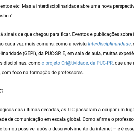
ntos etc. Mas a interdisciplinaridade abre uma nova perspecti
stico”.
sinais de que chegou para ficar. Eventos e publicações sobre i
são cada vez mais comuns, como a revista
Interdisciplinaridade
,
linaridade (GEPI), da PUC-SP. E, em sala de aula, muitas experiê
as disciplinas, como
o projeto Cri@tividade, da PUC-PR
, que une 
IC, com foco na formação de professores.
C?
gicos das últimas décadas, as TIC passaram a ocupar um lugar
de de comunicação em escala global. Como afirma o professor
e tornou possível após o desenvolvimento da internet – e é e