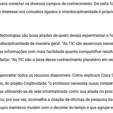
usca conectar os diversos campos de conhecimento. De certa f
nteresse nos conceitos ligados à interdisciplinaridade é própr
tecnologias são boas aliadas de quem deseja experimentar e f
ansdisciplinaridade de maneira geral. “As TIC são essenciais ness
ar informações com mais facilidade quanto compartilhar result
 Mattar. “As TIC são a base desse conhecimento planetário em re
aproveitar todos os recursos disponíveis. Como explicam Clara G
s, do projeto Cri@tividade, “o professor necessita ousar, romper 
s utilizando-se da rede informatizada como sua aliada no proc
u, por sua vez, aconselha a criação de oficinas de pesquisa tr
 “cujos membros mudem com o decorrer do tempo e que agrupe 