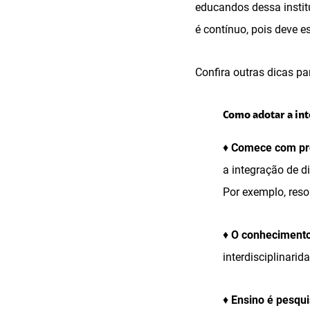
educandos dessa institu
é contínuo, pois deve 
Confira outras dicas pa
Como adotar a int
♦
Comece com pr
a integração de d
Por exemplo, reso
♦
O conhecimento
interdisciplinari
♦
Ensino é pesqu