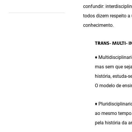
confundir: interdiscipli
todos dizem respeito a
conhecimento.
TRANS- MULTI- I
♦ Multidisciplina
mas sem que sejam
história, estuda-
O modelo de ensin
♦ Pluridisciplina
ao mesmo tempo. P
pela história da ar