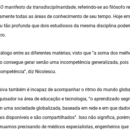
u
O manifesto da transdisciplinaridade
, referindo-se ao filósofo r
camente todas as áreas de conhecimento de seu tempo. Hoje em d
ou tão profunda que dois estudiosos da mesma disciplina podem
ro.
álogo entre as diferentes matérias; visto que “a soma dos melh
ão consegue gerar senão uma incompetência generalizada, pois
ompetência”, diz Nicolescu.
ssiva também é incapaz de acompanhar o ritmo do mundo globa
squisador na área de educação e tecnologia, “o aprendizado se
em uma sociedade globalizada, baseada em rede e em que dados
s disponíveis e são compartilhados”. Isso não significa, porém
tinuamos precisando de médicos especialistas, engenheiros qu