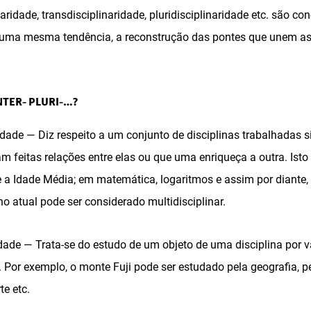
naridade, transdisciplinaridade, pluridisciplinaridade etc. são co
 uma mesma tendência, a reconstrução das pontes que unem as 
NTER- PLURI-…?
ridade — Diz respeito a um conjunto de disciplinas trabalhadas
 feitas relações entre elas ou que uma enriqueça a outra. Isto 
se a Idade Média; em matemática, logaritmos e assim por diante
o atual pode ser considerado multidisciplinar.
ridade — Trata-se do estudo de um objeto de uma disciplina por v
or exemplo, o monte Fuji pode ser estudado pela geografia, pe
te etc.