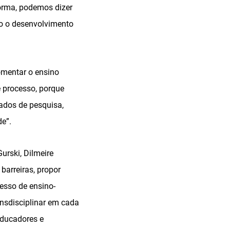
orma, podemos dizer
io o desenvolvimento
omentar o ensino
e processo, porque
ados de pesquisa,
de”.
urski, Dilmeire
barreiras, propor
esso de ensino-
ansdisciplinar em cada
educadores e