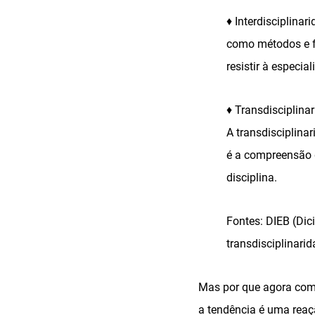
♦ Interdisciplinar
como métodos e f
resistir à especi
♦ Transdisciplina
A transdisciplinar
é a compreensão 
disciplina.
Fontes: DIEB (Dic
transdisciplinarid
Mas por que agora come
a tendência é uma reaç