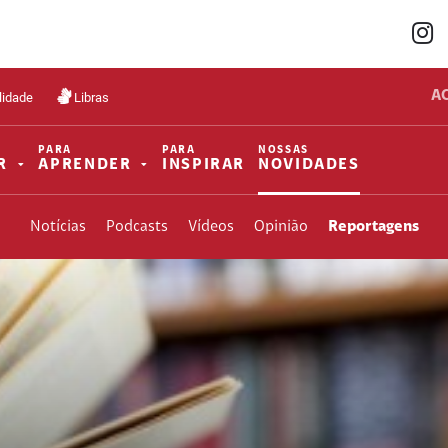
A
lidade
Libras
PARA
PARA
NOSSAS
R
APRENDER
INSPIRAR
NOVIDADES
Notícias
Podcasts
Vídeos
Opinião
Reportagens