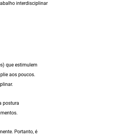
balho interdisciplinar
es) que estimulem
plie aos poucos.
linar.
a postura
gmentos.
nente. Portanto, é