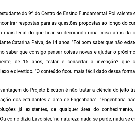
studante do 9º do Centro de Ensino Fundamental Polivalente e 
encontrar respostas para as questões propostas ao longo do cu
 mais legal do que ficar só decorando uma coisa atrás da ou
ante Catarina Paiva, de 14 anos. “Foi bom saber que não existe
o saber que consigo pensar coisas novas e ajudar o próximo”,
ento, de 15 anos, testar e consertar a invenção? que 
xo e divertido. “O conteúdo ficou mais fácil dado dessa forma”
antagem do Projeto Electron é não tratar a ciência do jeito tr
ação dos estudantes à área de Engenharia”. “Engenharia não
luções já existentes, de qualquer área do conhecimento
“Ou como dizia Lavoisier, ‘na natureza nada se perde, nada se cri