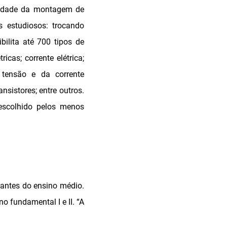
lidade da montagem de
 estudiosos: trocando
bilita até 700 tipos de
icas; corrente elétrica;
 tensão e da corrente
ansistores; entre outros.
 escolhido pelos menos
dantes do ensino médio.
o fundamental I e II. “A