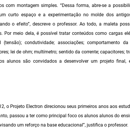
cos com montagem simples. “Dessa forma, abre-se a possibi
num curto espaço e a experimentação no molde dos antigos
do o efeito”, descreve o professor. Ao todo, a maleta possi
. Por meio dela, é possível tratar conteúdos como cargas elétr
al (tensão); condutividade; associações; comportamento da
res; lei de ohm; multímetro; sentido da corrente; capacitores; tr
os alunos são convidados a desenvolver um projeto final,
2, o Projeto Electron direcionou seus primeiros anos aos estu
tanto, passou a ter como principal foco os alunos alunos do ensin
isando um reforço na base educacional”, justifica o professor.