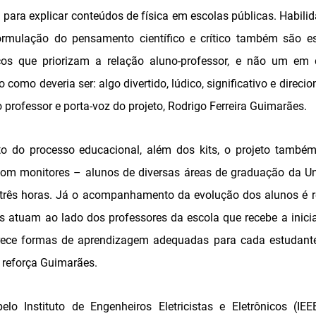
ica para explicar conteúdos de física em escolas públicas. Habili
ormulação do pensamento científico e crítico também são es
os que priorizam a relação aluno-professor, e não um em d
como deveria ser: algo divertido, lúdico, significativo e direci
o professor e porta-voz do projeto, Rodrigo Ferreira Guimarães.
o do processo educacional, além dos kits, o projeto também
com monitores – alunos de diversas áreas de graduação da U
três horas. Já o acompanhamento da evolução dos alunos é re
s atuam ao lado dos professores da escola que recebe a iniciat
erece formas de aprendizagem adequadas para cada estudant
, reforça Guimarães.
lo Instituto de Engenheiros Eletricistas e Eletrônicos (IEE