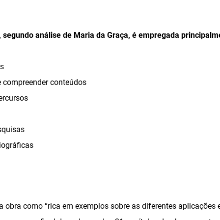
a, segundo análise de Maria da Graça, é empregada principalm
os
r e compreender conteúdos
percursos
squisas
iográficas
 a obra como “rica em exemplos sobre as diferentes aplicações