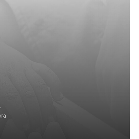
o
ora