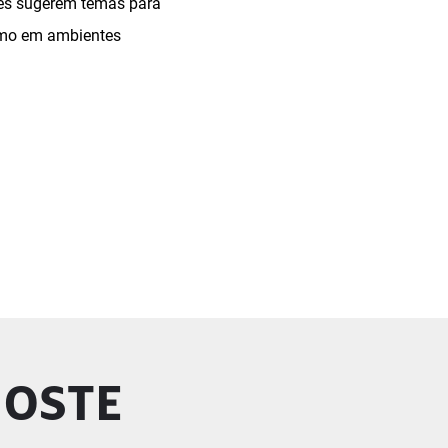
res sugerem temas para
omo em ambientes
GOSTE