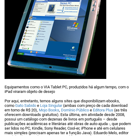
Equipamentos como o VIA Tablet PC, produzidos há algum tempo, com o
iPad viraram objeto de desejo
Por aqui, entretanto, temos alguns sites que disponibilizam ebooks,
como
Gato Sabido
e
Loja Singular
(ambas com preço de cada download
em torno de R$ 20),
Mojo Books
,
Domínio Público
e
Editora Plus
(as três
oferecem downloads gratuitos). Esta última, em atividade desde 2008,
possui um catálogo com dezenas de livros em português – desde
publicações acadêmicas e literárias até obras de auto-ajuda -, que podem
ser lidos no PC, Kindle, Sony Reader, Cool-er, iPhone e até em celulares
mais simples (precisam apenas ter a função Java). Eduardo Melo, editor