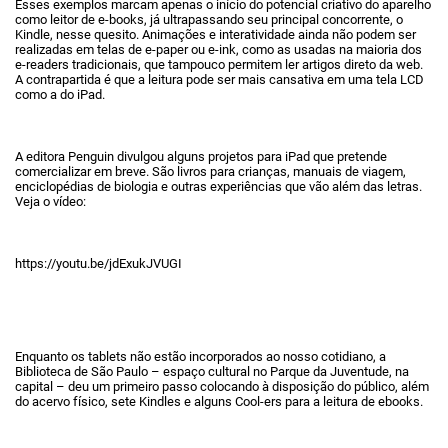
Esses exemplos marcam apenas o início do potencial criativo do aparelho
como leitor de e-books, já ultrapassando seu principal concorrente, o
Kindle, nesse quesito. Animações e interatividade ainda não podem ser
realizadas em telas de e-paper ou e-ink, como as usadas na maioria dos
e-readers tradicionais, que tampouco permitem ler artigos direto da web.
A contrapartida é que a leitura pode ser mais cansativa em uma tela LCD
como a do iPad.
A editora Penguin divulgou alguns projetos para iPad que pretende
comercializar em breve. São livros para crianças, manuais de viagem,
enciclopédias de biologia e outras experiências que vão além das letras.
Veja o vídeo:
https://youtu.be/jdExukJVUGI
Enquanto os tablets não estão incorporados ao nosso cotidiano, a
Biblioteca de São Paulo – espaço cultural no Parque da Juventude, na
capital – deu um primeiro passo colocando à disposição do público, além
do acervo físico, sete Kindles e alguns Cool-ers para a leitura de ebooks.