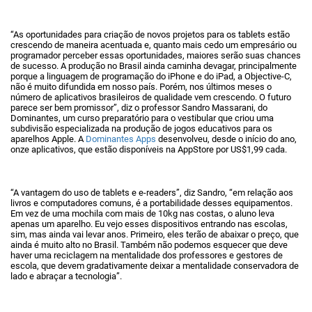
“As oportunidades para criação de novos projetos para os tablets estão
crescendo de maneira acentuada e, quanto mais cedo um empresário ou
programador perceber essas oportunidades, maiores serão suas chances
de sucesso. A produção no Brasil ainda caminha devagar, principalmente
porque a linguagem de programação do iPhone e do iPad, a Objective-C,
não é muito difundida em nosso país. Porém, nos últimos meses o
número de aplicativos brasileiros de qualidade vem crescendo. O futuro
parece ser bem promissor”, diz o professor Sandro Massarani, do
Dominantes, um curso preparatório para o vestibular que criou uma
subdivisão especializada na produção de jogos educativos para os
aparelhos Apple. A
Dominantes Apps
desenvolveu, desde o início do ano,
onze aplicativos, que estão disponíveis na AppStore por US$1,99 cada.
“A vantagem do uso de tablets e e-readers”, diz Sandro, “em relação aos
livros e computadores comuns, é a portabilidade desses equipamentos.
Em vez de uma mochila com mais de 10kg nas costas, o aluno leva
apenas um aparelho. Eu vejo esses dispositivos entrando nas escolas,
sim, mas ainda vai levar anos. Primeiro, eles terão de abaixar o preço, que
ainda é muito alto no Brasil. Também não podemos esquecer que deve
haver uma reciclagem na mentalidade dos professores e gestores de
escola, que devem gradativamente deixar a mentalidade conservadora de
lado e abraçar a tecnologia”.