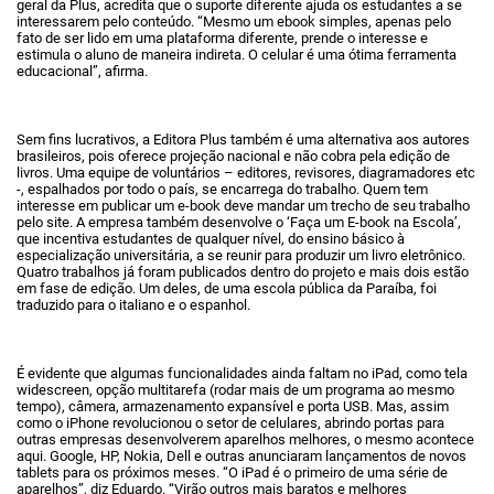
geral da Plus, acredita que o suporte diferente ajuda os estudantes a se
interessarem pelo conteúdo. “Mesmo um ebook simples, apenas pelo
fato de ser lido em uma plataforma diferente, prende o interesse e
estimula o aluno de maneira indireta. O celular é uma ótima ferramenta
educacional”, afirma.
Sem fins lucrativos, a Editora Plus também é uma alternativa aos autores
brasileiros, pois oferece projeção nacional e não cobra pela edição de
livros. Uma equipe de voluntários – editores, revisores, diagramadores etc
-, espalhados por todo o país, se encarrega do trabalho. Quem tem
interesse em publicar um e-book deve mandar um trecho de seu trabalho
pelo site. A empresa também desenvolve o ‘Faça um E-book na Escola’,
que incentiva estudantes de qualquer nível, do ensino básico à
especialização universitária, a se reunir para produzir um livro eletrônico.
Quatro trabalhos já foram publicados dentro do projeto e mais dois estão
em fase de edição. Um deles, de uma escola pública da Paraíba, foi
traduzido para o italiano e o espanhol.
É evidente que algumas funcionalidades ainda faltam no iPad, como tela
widescreen, opção multitarefa (rodar mais de um programa ao mesmo
tempo), câmera, armazenamento expansível e porta USB. Mas, assim
como o iPhone revolucionou o setor de celulares, abrindo portas para
outras empresas desenvolverem aparelhos melhores, o mesmo acontece
aqui. Google, HP, Nokia, Dell e outras anunciaram lançamentos de novos
tablets para os próximos meses. “O iPad é o primeiro de uma série de
aparelhos”, diz Eduardo. “Virão outros mais baratos e melhores