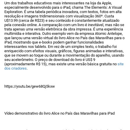
Um dos trabalhos educativos mais interessantes na loja da Apple,
especialmente desenvolvido para o iPad, chama The Elements: A Visual
Exploration. É uma tabela periódica inovadora, com textos, fotos em alta
resolução e imagens tridimensionais com visualização 360º. Custa
U$13.99 (cerca de R$23) e seu conteúdo é constantemente atualizado
pela conexão online. A comparação com um livro é inevitável, mas não se
trata apenas uma versão eletrônica da obra impressa. É uma experiência
multimídia e interativa. Outro exemplo vem da empresa Atomic Antelope,
que lançou uma versão virtual do livro Alice no País das Maravilhas para o
iPad, mostrando que e-books podem ganhar funcionalidades
interessantes nos tablets. Em vez de um simples texto, o trabalho foi
enriquecido com efeitos visuais, gráficos, figuras animadas e interativas,
que se movem ao toque ou durante a movimentação do aparelho, usando
seu acelerômetro. O preço de download do livro é US$ 9
(aproximadamente R$ 15), mas existe uma versão básica gratuita no
site
dos criadores
.
https://youtu.be/gew68Qj5kxw
Vídeo demonstrativo do livro Alice no País das Maravilhas para iPad