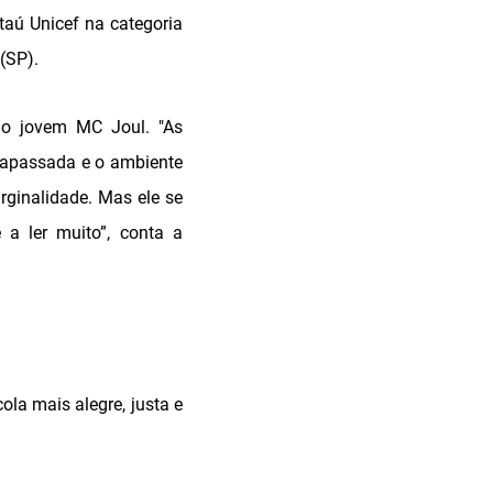
aú Unicef na categoria
(SP).
do jovem MC Joul. "As
trapassada e o ambiente
rginalidade. Mas ele se
 a ler muito”, conta a
ola mais alegre, justa e
.