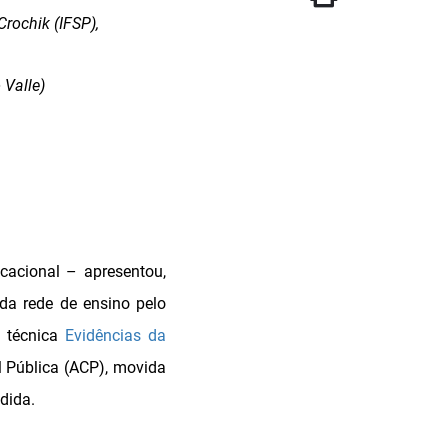
Crochik (IFSP),
 Valle)
cacional – apresentou,
 da rede de ensino pelo
a técnica
Evidências da
l Pública (ACP), movida
dida.