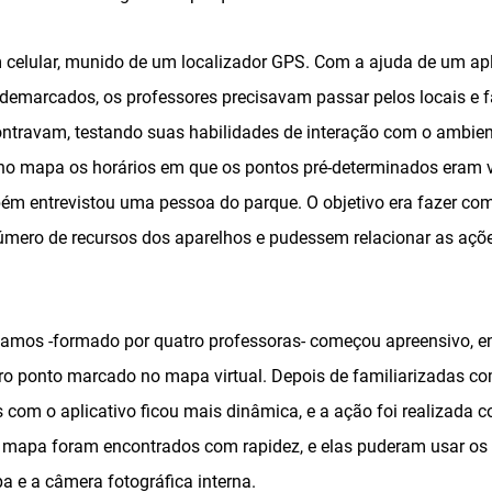
celular, munido de um localizador GPS. Com a ajuda de um apl
emarcados, os professores precisavam passar pelos locais e f
ontravam, testando suas habilidades de interação com o ambien
o mapa os horários em que os pontos pré-determinados eram v
bém entrevistou uma pessoa do parque. O objetivo era fazer co
úmero de recursos dos aparelhos e pudessem relacionar as açõ
mos -formado por quatro professoras- começou apreensivo, en
iro ponto marcado no mapa virtual. Depois de familiarizadas co
 com o aplicativo ficou mais dinâmica, e a ação foi realizada 
mapa foram encontrados com rapidez, e elas puderam usar os 
pa e a câmera fotográfica interna.