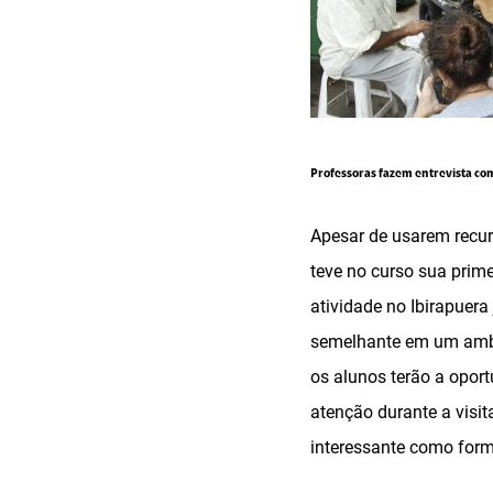
Professoras fazem entrevista co
Apesar de usarem recur
teve no curso sua prim
atividade no Ibirapuera
semelhante em um ambi
os alunos terão a opor
atenção durante a visit
interessante como for