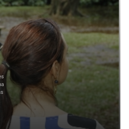
es
ma
ns