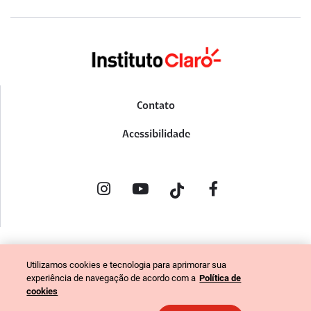
Contato
Acessibilidade
POLÍTICA DE PRIVACIDADE
Utilizamos cookies e tecnologia para aprimorar sua
PORTAL DE DENÚNCIAS
experiência de navegação de acordo com a
Política de
CÓDIGO DE ÉTICA (COLABORADORES)
cookies
CÓDIGO DE ÉTICA (FORNECEDORES)