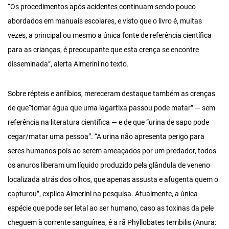
“Os procedimentos após acidentes continuam sendo pouco
abordados em manuais escolares, e visto que o livro é, muitas
vezes, a principal ou mesmo a única fonte de referência científica
para as crianças, é preocupante que esta crença se encontre
disseminada”, alerta Almerini no texto.
Sobre répteis e anfíbios, mereceram destaque também as crenças
de que“tomar água que uma lagartixa passou pode matar” — sem
referência na literatura científica — e de que “urina de sapo pode
cegar/matar uma pessoa”. “A urina não apresenta perigo para
seres humanos pois ao serem ameaçados por um predador, todos
os anuros liberam um líquido produzido pela glândula de veneno
localizada atrás dos olhos, que apenas assusta e afugenta quem o
capturou”, explica Almerini na pesquisa. Atualmente, a única
espécie que pode ser letal ao ser humano, caso as toxinas da pele
cheguem à corrente sanguínea, é a rã Phyllobates terribilis (Anura: