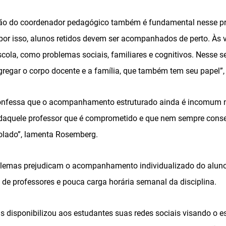
nção do coordenador pedagógico também é fundamental nesse p
por isso, alunos retidos devem ser acompanhados de perto. Às 
ola, como problemas sociais, familiares e cognitivos. Nesse se
regar o corpo docente e a família, que também tem seu papel”,
nfessa que o acompanhamento estruturado ainda é incomum na
 daquele professor que é comprometido e que nem sempre cons
solado”, lamenta Rosemberg.
blemas prejudicam o acompanhamento individualizado do aluno
de professores e pouca carga horária semanal da disciplina.
ias disponibilizou aos estudantes suas redes sociais visando o 