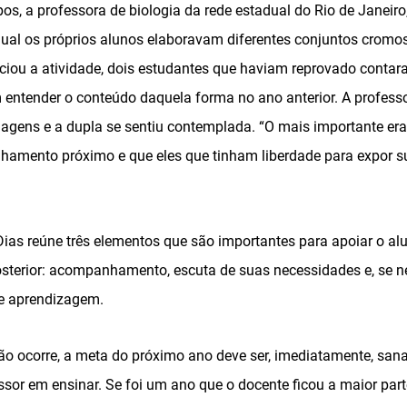
ipos, a professora de biologia da rede estadual do Rio de Janeiro
qual os próprios alunos elaboravam diferentes conjuntos cromos
iou a atividade, dois estudantes que haviam reprovado contar
 entender o conteúdo daquela forma no ano anterior. A professo
 imagens e a dupla se sentiu contemplada. “O mais importante e
mento próximo e que eles que tinham liberdade para expor sua
Dias reúne três elementos que são importantes para apoiar o al
posterior: acompanhamento, escuta de suas necessidades e, se n
 e aprendizagem.
 ocorre, a meta do próximo ano deve ser, imediatamente, sana
sor em ensinar. Se foi um ano que o docente ficou a maior part