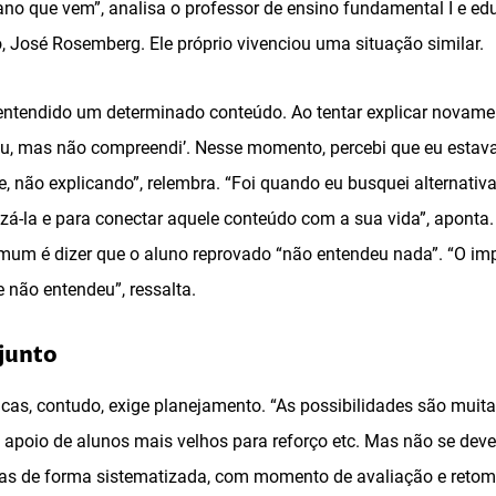
 ano que vem”, analisa o professor de ensino fundamental I e ed
, José Rosemberg. Ele próprio vivenciou uma situação similar.
ntendido um determinado conteúdo. Ao tentar explicar novame
lou, mas não compreendi’. Nesse momento, percebi que eu estava
e, não explicando”, relembra. “Foi quando eu busquei alternativa
izá-la e para conectar aquele conteúdo com a sua vida”, aponta
um é dizer que o aluno reprovado “não entendeu nada”. “O impor
e não entendeu”, ressalta.
junto
cas, contudo, exige planejamento. “As possibilidades são muitas
apoio de alunos mais velhos para reforço etc. Mas não se deve 
mas de forma sistematizada, com momento de avaliação e retoma